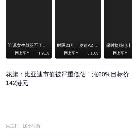
谁说女生驾驭不了大SUV？看我开问界M6驰骋坝上草原！
时隔21年，奥迪A2强势归来！
网上车市
网上车市
网上车市
1.91万
6.10万
1
花旗：比亚迪市值被严重低估！涨60%目标价
142港元
朱玉川
10小时前