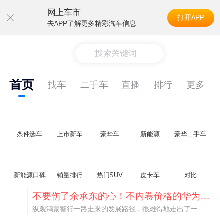
网上车市
打开APP
去APP了解更多精彩汽车信息
搜索关键词
首页
找车
二手车
直播
排行
更多
条件选车
上市新车
豪华车
新能源
豪华二手车
新能源口碑
销量排行
热门SUV
皮卡车
对比
不要伤了余承东的心！不内卷价格的华为，弥足珍贵！
纵观鸿蒙智行一路走来的发展路径，很难得地走出了一条和当下车市截然不同的道路：不靠降价走量、不参与低端价格厮杀，始终以技术迭代、架构创新、智能化体验升级、整车品质突破作为核心驱动力，稳步实现产品价值向上、品牌价格带稳步攀升。