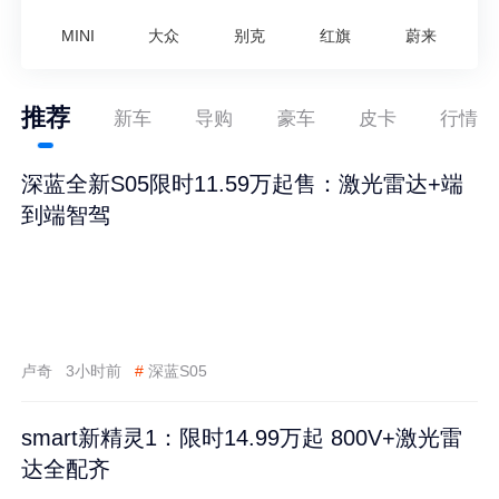
MINI
大众
别克
红旗
蔚来
推荐
新车
导购
豪车
皮卡
行情
深蓝全新S05限时11.59万起售：激光雷达+端
到端智驾
卢奇
3小时前
#
深蓝S05
smart新精灵1：限时14.99万起 800V+激光雷
达全配齐