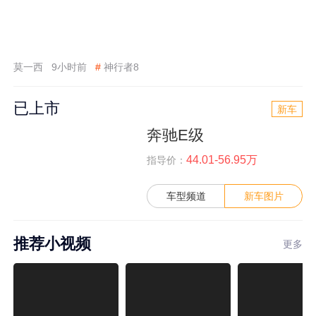
莫一西
9小时前
#
神行者8
已上市
新车
奔驰E级
44.01-56.95万
指导价：
车型频道
新车图片
推荐小视频
更多