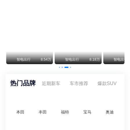
阿斯顿·马丁退出北京市场 三家门店全部关闭
曾在北京坐拥多家授权网点、稳居华北超豪华汽车市场重要一席的阿斯顿·马丁，如今彻底走完了在北京新车零售的全部征程。
不要伤了余承东的心！不内卷价格的华为，弥足珍贵！
纵观鸿蒙智行一路走来的发展路径，很难得地走出了一条和当下车市截然不同的道路：不靠降价走量、不参与低端价格厮杀，始终以技术迭代、架构创新、智能化体验升级、整车品质突破作为核心驱动力，稳步实现产品价值向上、品牌价格带稳步攀升。
万
智电出行
8.54万
智电出行
8.18万
智电出行
热门品牌
近期新车
车市推荐
爆款SUV
本田
丰田
福特
宝马
奥迪