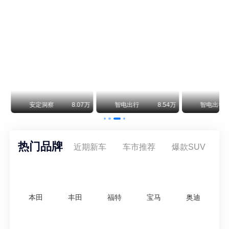
保时捷CEO证实：纯电718将复活！因为奥迪需要
保时捷新任CEO迈克尔·莱特斯最近接受德国《法兰克福汇报》采访，直接给纯电718项目吃了颗定心丸。之前外界传得沸沸扬扬，说这个项目可能推迟甚至取消，现在CEO亲自出面澄清：“关于电动718，我们已经得出结论，将会打造这款车型，因为这是经济上的最佳解决方案，也会是一款非常出色的汽车。”
阿维塔07L限时权益价21.99万起，张凌赫成首位车主
阿维塔07L今晚在杭州正式上市，全球品牌代言人张凌赫现场提车，成为这台车的第一位主人。三个版本：Elite纯电版22.99万，Max+后驱纯电版24.99万，Ultra三电机四驱版27.99万。
万
安定洞察
8.07万
智电出行
8.54万
智电出行
热门品牌
近期新车
车市推荐
爆款SUV
本田
丰田
福特
宝马
奥迪