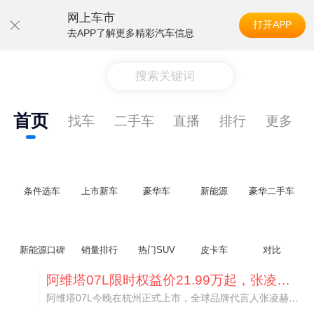
网上车市
打开APP
去APP了解更多精彩汽车信息
搜索关键词
首页
找车
二手车
直播
排行
更多
条件选车
上市新车
豪华车
新能源
豪华二手车
新能源口碑
销量排行
热门SUV
皮卡车
对比
阿维塔07L限时权益价21.99万起，张凌赫成首位车主
阿维塔07L今晚在杭州正式上市，全球品牌代言人张凌赫现场提车，成为这台车的第一位主人。三个版本：Elite纯电版22.99万，Max+后驱纯电版24.99万，Ultra三电机四驱版27.99万。