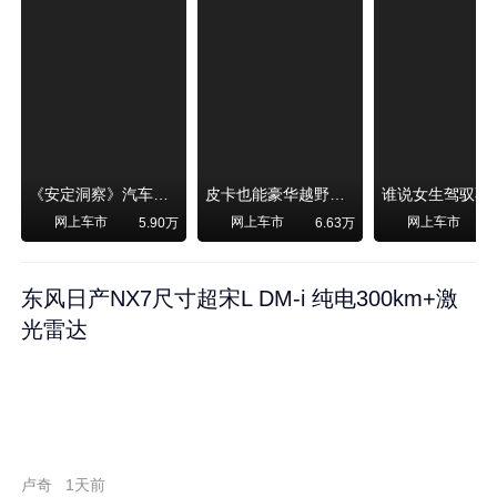
《安定洞察》汽车烧不烧油，和石油安全无关！
皮卡也能豪华越野！纵横F700上市，限时卖29.99万起
网上车市
网上车市
网上车市
5.90万
6.63万
东风日产NX7尺寸超宋L DM-i 纯电300km+激
光雷达
卢奇
1天前