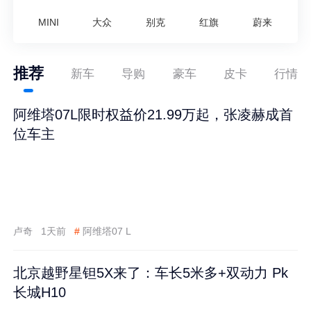
MINI
大众
别克
红旗
蔚来
推荐
新车
导购
豪车
皮卡
行情
阿维塔07L限时权益价21.99万起，张凌赫成首
位车主
卢奇
1天前
#
阿维塔07 L
北京越野星钽5X来了：车长5米多+双动力 Pk
长城H10