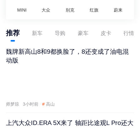
MINI
大众
别克
红旗
蔚来
推荐
新车
导购
豪车
皮卡
行情
魏牌新高山8和9都换脸了，8还变成了油电混
动版
师梦琼
3小时前
#
高山
上汽大众ID.ERA 5X来了 轴距比途观L Pro还大