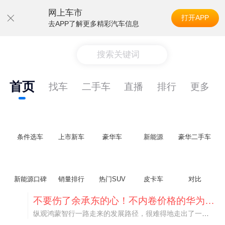
网上车市
打开APP
去APP了解更多精彩汽车信息
搜索关键词
首页
找车
二手车
直播
排行
更多
条件选车
上市新车
豪华车
新能源
豪华二手车
新能源口碑
销量排行
热门SUV
皮卡车
对比
不要伤了余承东的心！不内卷价格的华为，弥足珍贵！
纵观鸿蒙智行一路走来的发展路径，很难得地走出了一条和当下车市截然不同的道路：不靠降价走量、不参与低端价格厮杀，始终以技术迭代、架构创新、智能化体验升级、整车品质突破作为核心驱动力，稳步实现产品价值向上、品牌价格带稳步攀升。