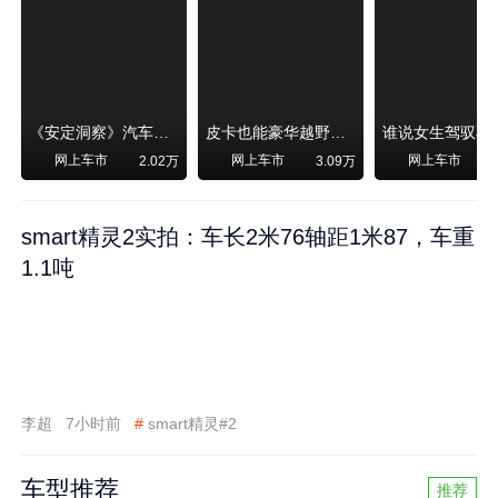
《安定洞察》汽车烧不烧油，和石油安全无关！
皮卡也能豪华越野！纵横F700上市，限时卖29.99万起
网上车市
网上车市
网上车市
2.02万
3.09万
smart精灵2实拍：车长2米76轴距1米87，车重
1.1吨
李超
7小时前
#
smart精灵#2
车型推荐
推荐