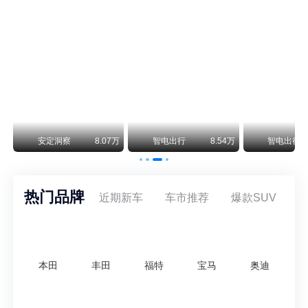
阿斯顿·马丁退出北京市场 三家门店全部关闭
曾在北京坐拥多家授权网点、稳居华北超豪华汽车市场重要一席的阿斯顿·马丁，如今彻底走完了在北京新车零售的全部征程。
不要伤了余承东的心！不内卷价格的华为，弥足珍贵！
纵观鸿蒙智行一路走来的发展路径，很难得地走出了一条和当下车市截然不同的道路：不靠降价走量、不参与低端价格厮杀，始终以技术迭代、架构创新、智能化体验升级、整车品质突破作为核心驱动力，稳步实现产品价值向上、品牌价格带稳步攀升。
万
安定洞察
8.07万
智电出行
8.54万
智电出行
热门品牌
近期新车
车市推荐
爆款SUV
本田
丰田
福特
宝马
奥迪