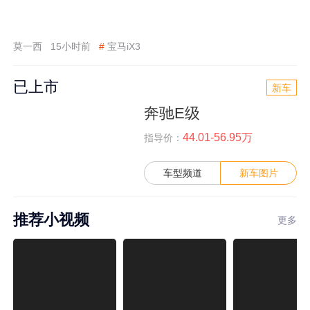
莫一西
15小时前
#
宝马iX3
已上市
新车
奔驰E级
44.01-56.95万
指导价：
车型频道
新车图片
推荐小视频
更多