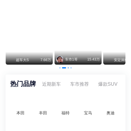
不要伤了余承东的心！不内卷价格的华为，弥足珍贵！
纵观鸿蒙智行一路走来的发展路径，很难得地走出了一条和当下车市截然不同的道路：不靠降价走量、不参与低端价格厮杀，始终以技术迭代、架构创新、智能化体验升级、整车品质突破作为核心驱动力，稳步实现产品价值向上、品牌价格带稳步攀升。
车市1哥
15.43万
万
超车大S
7.66万
安定洞察
热门品牌
近期新车
车市推荐
爆款SUV
本田
丰田
福特
宝马
奥迪