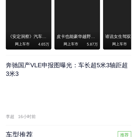
《安定洞察》汽车烧不烧油，和石油安全无关！
皮卡也能豪华越野！纵横F700上市，限时卖29.99万起
网上车市
网上车市
网上车市
4.65万
5.87万
奔驰国产VLE申报图曝光：车长超5米3轴距超
3米3
李超
16小时前
车型推荐
推荐