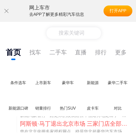
网上车市
打开APP
去APP了解更多精彩汽车信息
搜索关键词
首页
找车
二手车
直播
排行
更多
条件选车
上市新车
豪华车
新能源
豪华二手车
不要伤了余承东的心！不内卷价格的华为，弥足珍贵！
新能源口碑
销量排行
热门SUV
皮卡车
对比
纵观鸿蒙智行一路走来的发展路径，很难得地走出了一条和当下车市截然不同的道路：不靠降价走量、不参与低端价格厮杀，始终以技术迭代、架构创新、智能化体验升级、整车品质突破作为核心驱动力，稳步实现产品价值向上、品牌价格带稳步攀升。
阿斯顿·马丁退出北京市场 三家门店全部关闭
曾在北京坐拥多家授权网点、稳居华北超豪华汽车市场重要一席的阿斯顿·马丁，如今彻底走完了在北京新车零售的全部征程。