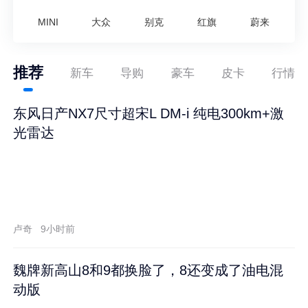
MINI
大众
别克
红旗
蔚来
推荐
新车
导购
豪车
皮卡
行情
东风日产NX7尺寸超宋L DM-i 纯电300km+激
光雷达
卢奇
9小时前
魏牌新高山8和9都换脸了，8还变成了油电混
动版