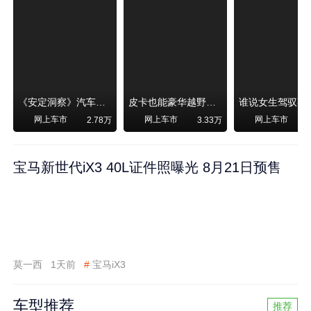
《安定洞察》汽车烧不烧油，和石油安全无关！
皮卡也能豪华越野！纵横F700上市，限时卖29.99万起
网上车市
网上车市
网上车市
2.78万
3.33万
宝马新世代iX3 40L证件照曝光 8月21日预售
莫一西
1天前
#
宝马iX3
车型推荐
推荐