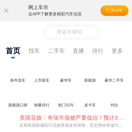
网上车市
打开APP
去APP了解更多精彩汽车信息
搜索关键词
首页
找车
二手车
直播
排行
更多
条件选车
上市新车
豪华车
新能源
豪华二手车
新能源口碑
销量排行
热门SUV
皮卡车
对比
美国花旗：奇瑞市值被严重低估！预计36港元/股
近期美国权威投行花旗再度发布研报，坚定维持奇瑞汽车（09973.HK）买入评级，将其合理目标价定格在36港元/股。对照公司最新25.46港元的二级市场现价，这一目标价意味着股价存在41.4%的可观上行空间，花旗直言，当前资本市场受短期市场情绪、国内车市价格战扰动，明显低估了奇瑞长期价值与全球化成长潜力。