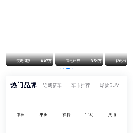
smart精灵2实拍：车长2米76轴距1米87，车重1.1吨
smart fortwo的纯电继任者终于有实车了。smart精灵2号出现在工信部最新一批申报目录中，外观和概念车几乎一模一样，量产还原度相当高。
美国花旗：奇瑞市值被严重低估！预计36港元/股
近期美国权威投行花旗再度发布研报，坚定维持奇瑞汽车（09973.HK）买入评级，将其合理目标价定格在36港元/股。对照公司最新25.46港元的二级市场现价，这一目标价意味着股价存在41.4%的可观上行空间，花旗直言，当前资本市场受短期市场情绪、国内车市价格战扰动，明显低估了奇瑞长期价值与全球化成长潜力。
万
安定洞察
8.07万
智电出行
8.54万
智电出行
热门品牌
近期新车
车市推荐
爆款SUV
本田
丰田
福特
宝马
奥迪