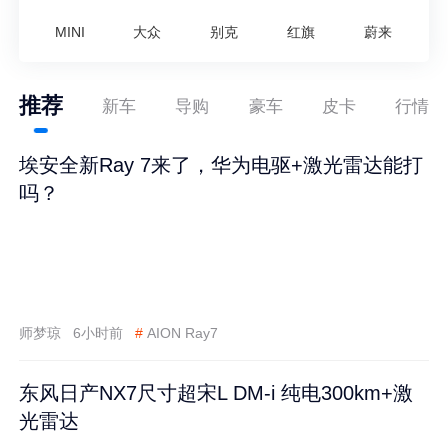
MINI
大众
别克
红旗
蔚来
推荐
新车
导购
豪车
皮卡
行情
埃安全新Ray 7来了，华为电驱+激光雷达能打
吗？
师梦琼
6小时前
#
AION Ray7
东风日产NX7尺寸超宋L DM-i 纯电300km+激
光雷达