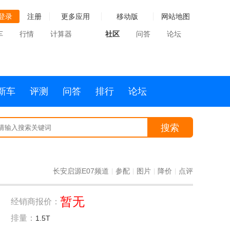
登录
注册
更多应用
移动版
网站地图
车
行情
计算器
社区
问答
论坛
新车
评测
问答
排行
论坛
搜索
长安启源E07频道
参配
图片
降价
点评
|
|
|
|
暂无
经销商报价：
排量：
1.5T