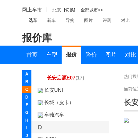
长安启源
网上车市
北京
[切换]
全部城市>>
长安启源A07
(14)
选车
新车
导购
图片
评测
对比
长安启源A05
(4)
报价库
长安启源Q05
(10)
长安启源A06
(8)
报价
首页
车型
降价
图片
对比
长安启源Q07
(9)
A
热门搜
长安启源E07
(17)
B
当前位
C
长安UNI
D
长安
长城（皮卡）
F
G
车驰汽车
H
D
I
J