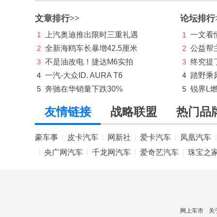
江南汽车
文章排行>>
论坛排行
捷豹
1
上汽奥迪推出限时三重礼遇
1
一文看懂
捷达
2
全新海鸥车长暴增42.5厘米
2
公益帮
3
不是油改电！捷达M6实拍
3
终究提
捷尼赛思
4
一汽-大众ID. AURA T6
4
踏野乘
捷途
5
奔驰在华销量下跌30%
5
锐界L
极氪
友情链接
战略联盟
热门品
吉利
豪车事
皮卡汽车
网新社
爱卡汽车
凤凰汽车
|
|
|
|
|
吉利几何
央广网汽车
千龙网汽车
爱奇艺汽车
珠宝之
|
|
|
|
吉利银河
金杯
极石
网上车市
关