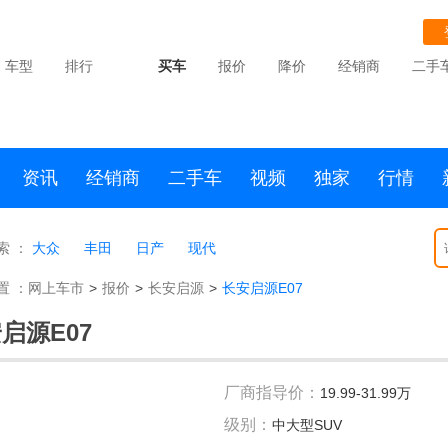
车型
排行
买车
报价
降价
经销商
二手
资讯
经销商
二手车
视频
独家
行情
索 ：
大众
丰田
日产
现代
置 ：
网上车市
>
报价
>
长安启源
>
长安启源E07
启源E07
厂商指导价：
19.99-31.99万
级别：
中大型SUV