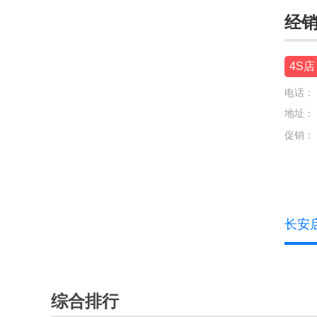
华为享界
经
华为智界
4S店
华为尊界
电话：
I
地址：
iCar
促销：
J
Jeep
江淮汽车
长安
江淮钇为
江铃
综合排行
江铃集团新能源