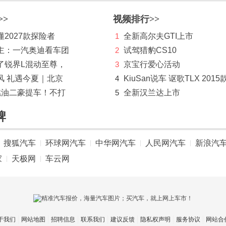
>>
视频排行>>
2027款探险者
1
全新高尔夫GTI上市
主：一汽奥迪看车团
2
试驾猎豹CS10
了锐界L混动至尊，
3
京宝行爱心活动
风 礼遇今夏｜北京
4
KiuSan说车 讴歌TLX 2015
燃油二豪提车！不打
5
全新汉兰达上市
牌
搜狐汽车
环球网汽车
中华网汽车
人民网汽车
新浪汽
|
|
|
|
家
天极网
车云网
|
|
于我们
网站地图
招聘信息
联系我们
建议反馈
隐私权声明
服务协议
网站合