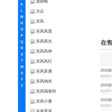
道朗格
K
L
大众
M
东风
N
O
东风风度
P
东风风光
在
Q
R
东风风神
S
T
东风风行
W
2025
东风富康
X
电动车
Y
东风纳米
2025款
Z
电动车
东风瑞泰特
2025
东风小康
电动车
东风奕派