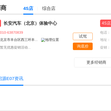
销商
4S店
综合店
长安汽车（北京）体验中心
4S店
010-63870839
电话：
试驾
北京市丰台区西三环丰...
地址：
询底价
暂无优惠促销活动...
促销：
更多经销商
启源E07资讯