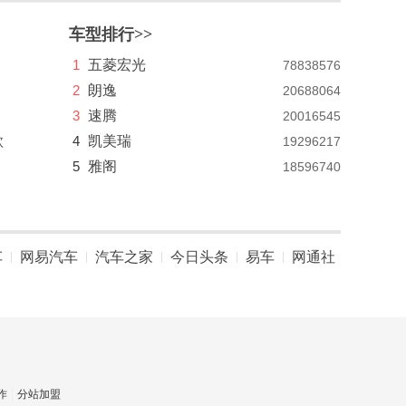
车型排行>>
1
五菱宏光
78838576
2
朗逸
20688064
3
速腾
20016545
款
4
凯美瑞
19296217
5
雅阁
18596740
车
网易汽车
汽车之家
今日头条
易车
网通社
|
|
|
|
|
作
分站加盟