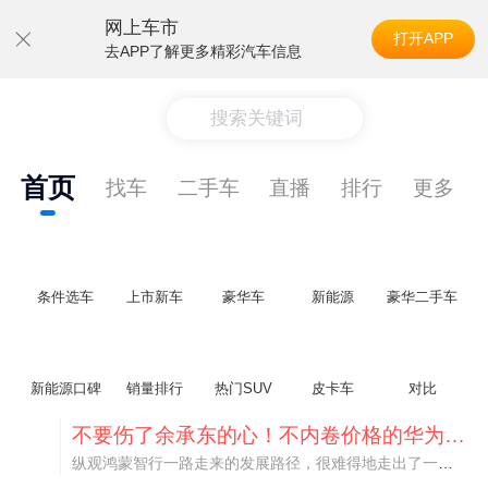
网上车市
打开APP
去APP了解更多精彩汽车信息
搜索关键词
首页
找车
二手车
直播
排行
更多
条件选车
上市新车
豪华车
新能源
豪华二手车
新能源口碑
销量排行
热门SUV
皮卡车
对比
不要伤了余承东的心！不内卷价格的华为，弥足珍贵！
纵观鸿蒙智行一路走来的发展路径，很难得地走出了一条和当下车市截然不同的道路：不靠降价走量、不参与低端价格厮杀，始终以技术迭代、架构创新、智能化体验升级、整车品质突破作为核心驱动力，稳步实现产品价值向上、品牌价格带稳步攀升。