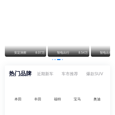
阿斯顿·马丁退出北京市场 三家门店全部关闭
曾在北京坐拥多家授权网点、稳居华北超豪华汽车市场重要一席的阿斯顿·马丁，如今彻底走完了在北京新车零售的全部征程。
不要伤了余承东的心！不内卷价格的华为，弥足珍贵！
纵观鸿蒙智行一路走来的发展路径，很难得地走出了一条和当下车市截然不同的道路：不靠降价走量、不参与低端价格厮杀，始终以技术迭代、架构创新、智能化体验升级、整车品质突破作为核心驱动力，稳步实现产品价值向上、品牌价格带稳步攀升。
万
安定洞察
8.07万
智电出行
8.54万
智电出行
热门品牌
近期新车
车市推荐
爆款SUV
本田
丰田
福特
宝马
奥迪