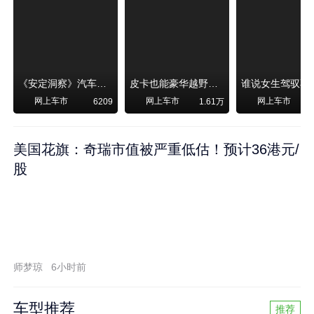
《安定洞察》汽车烧不烧油，和石油安全无关！
皮卡也能豪华越野！纵横F700上市，限时卖29.99万起
网上车市
网上车市
网上车市
6209
1.61万
美国花旗：奇瑞市值被严重低估！预计36港元/
股
师梦琼
6小时前
车型推荐
推荐