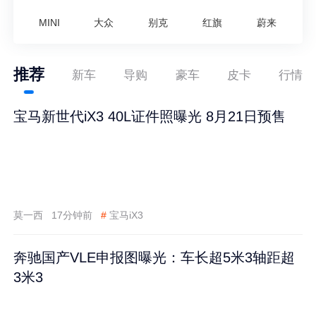
MINI
大众
别克
红旗
蔚来
推荐
新车
导购
豪车
皮卡
行情
宝马新世代iX3 40L证件照曝光 8月21日预售
莫一西
17分钟前
#
宝马iX3
奔驰国产VLE申报图曝光：车长超5米3轴距超
3米3