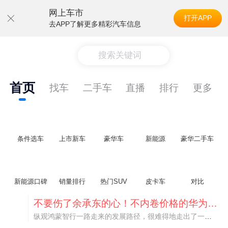
网上车市
打开APP
去APP了解更多精彩汽车信息
搜索关键词
首页
找车
二手车
直播
排行
更多
条件选车
上市新车
豪华车
新能源
豪华二手车
新能源口碑
销量排行
热门SUV
皮卡车
对比
不要伤了余承东的心！不内卷价格的华为，弥足珍贵！
纵观鸿蒙智行一路走来的发展路径，很难得地走出了一条和当下车市截然不同的道路：不靠降价走量、不参与低端价格厮杀，始终以技术迭代、架构创新、智能化体验升级、整车品质突破作为核心驱动力，稳步实现产品价值向上、品牌价格带稳步攀升。