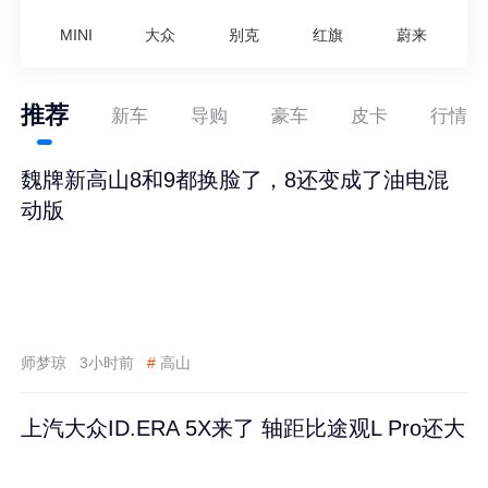
MINI
大众
别克
红旗
蔚来
推荐
新车
导购
豪车
皮卡
行情
魏牌新高山8和9都换脸了，8还变成了油电混
动版
师梦琼
3小时前
#
高山
上汽大众ID.ERA 5X来了 轴距比途观L Pro还大