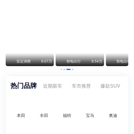
阿斯顿·马丁退出北京市场 三家门店全部关闭
曾在北京坐拥多家授权网点、稳居华北超豪华汽车市场重要一席的阿斯顿·马丁，如今彻底走完了在北京新车零售的全部征程。
不要伤了余承东的心！不内卷价格的华为，弥足珍贵！
纵观鸿蒙智行一路走来的发展路径，很难得地走出了一条和当下车市截然不同的道路：不靠降价走量、不参与低端价格厮杀，始终以技术迭代、架构创新、智能化体验升级、整车品质突破作为核心驱动力，稳步实现产品价值向上、品牌价格带稳步攀升。
万
安定洞察
8.07万
智电出行
8.54万
智电出行
热门品牌
近期新车
车市推荐
爆款SUV
本田
丰田
福特
宝马
奥迪