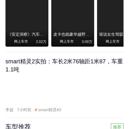
《安定洞察》汽车烧不烧油，和石油安全无关！
皮卡也能豪华越野！纵横F700上市，限时卖29.99万起
网上车市
网上车市
网上车市
2.02万
3.09万
smart精灵2实拍：车长2米76轴距1米87，车重
1.1吨
李超
7小时前
#
smart精灵#2
车型推荐
推荐