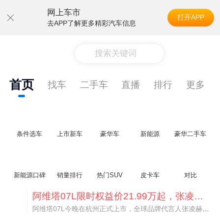
网上车市
打开APP
去APP了解更多精彩汽车信息
搜索关键词
首页
找车
二手车
直播
排行
更多
条件选车
上市新车
豪华车
新能源
豪华二手车
新能源口碑
销量排行
热门SUV
皮卡车
对比
阿维塔07L限时权益价21.99万起，张凌赫成首位车主
阿维塔07L今晚在杭州正式上市，全球品牌代言人张凌赫现场提车，成为这台车的第一位主人。三个版本：Elite纯电版22.99万，Max+后驱纯电版24.99万，Ultra三电机四驱版27.99万。