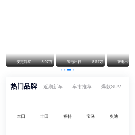
smart精灵2实拍：车长2米76轴距1米87，车重1.1吨
smart fortwo的纯电继任者终于有实车了。smart精灵2号出现在工信部最新一批申报目录中，外观和概念车几乎一模一样，量产还原度相当高。
阿维塔07L限时权益价21.99万起，张凌赫成首位车主
阿维塔07L今晚在杭州正式上市，全球品牌代言人张凌赫现场提车，成为这台车的第一位主人。三个版本：Elite纯电版22.99万，Max+后驱纯电版24.99万，Ultra三电机四驱版27.99万。
万
安定洞察
8.07万
智电出行
8.54万
智电出行
热门品牌
近期新车
车市推荐
爆款SUV
本田
丰田
福特
宝马
奥迪