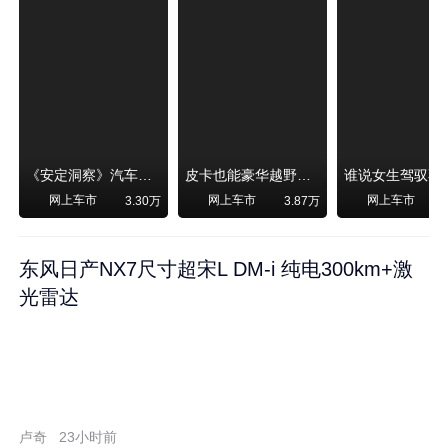
《安定洞察》汽车烧不烧油，和石油安全无关！
皮卡也能豪华越野！纵横F700上市，限时卖29.99万起
网上车市
网上车市
网上车市
3.30万
3.87万
东风日产NX7尺寸超宋L DM-i 纯电300km+激
光雷达
卢奇
23小时前