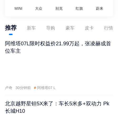
MINI
大众
别克
红旗
蔚来
推荐
新车
导购
豪车
皮卡
行情
阿维塔07L限时权益价21.99万起，张凌赫成首
位车主
卢奇
30分钟前
#
阿维塔07 L
北京越野星钽5X来了：车长5米多+双动力 Pk
长城H10