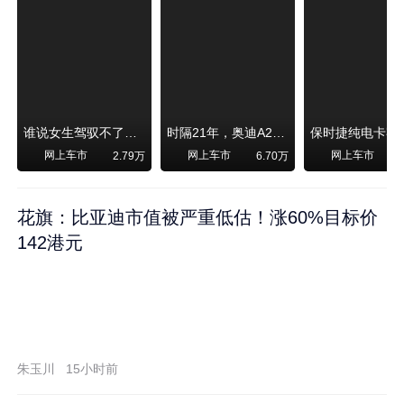
谁说女生驾驭不了大SUV？看我开问界M6驰骋坝上草原！
时隔21年，奥迪A2强势归来！
网上车市
网上车市
网上车市
2.79万
6.70万
1
花旗：比亚迪市值被严重低估！涨60%目标价
142港元
朱玉川
15小时前