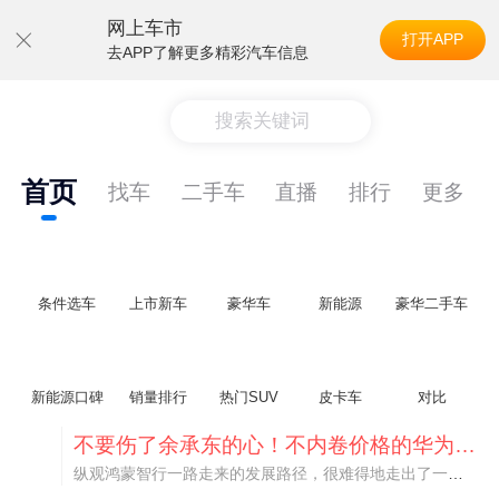
网上车市
打开APP
去APP了解更多精彩汽车信息
搜索关键词
首页
找车
二手车
直播
排行
更多
条件选车
上市新车
豪华车
新能源
豪华二手车
新能源口碑
销量排行
热门SUV
皮卡车
对比
不要伤了余承东的心！不内卷价格的华为，弥足珍贵！
纵观鸿蒙智行一路走来的发展路径，很难得地走出了一条和当下车市截然不同的道路：不靠降价走量、不参与低端价格厮杀，始终以技术迭代、架构创新、智能化体验升级、整车品质突破作为核心驱动力，稳步实现产品价值向上、品牌价格带稳步攀升。