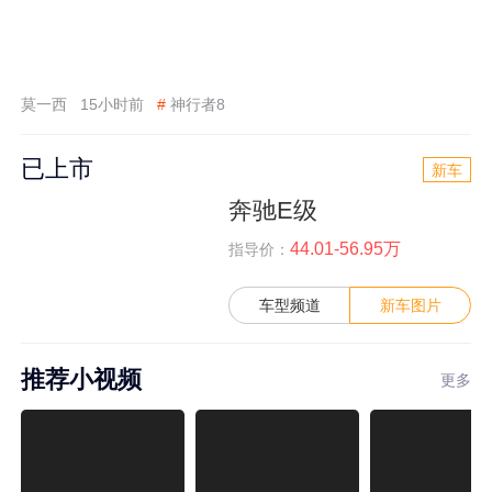
莫一西
15小时前
#
神行者8
已上市
新车
奔驰E级
44.01-56.95万
指导价：
车型频道
新车图片
推荐小视频
更多