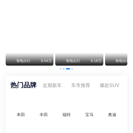
阿斯顿·马丁退出北京市场 三家门店全部关闭
曾在北京坐拥多家授权网点、稳居华北超豪华汽车市场重要一席的阿斯顿·马丁，如今彻底走完了在北京新车零售的全部征程。
不要伤了余承东的心！不内卷价格的华为，弥足珍贵！
纵观鸿蒙智行一路走来的发展路径，很难得地走出了一条和当下车市截然不同的道路：不靠降价走量、不参与低端价格厮杀，始终以技术迭代、架构创新、智能化体验升级、整车品质突破作为核心驱动力，稳步实现产品价值向上、品牌价格带稳步攀升。
万
智电出行
8.54万
智电出行
8.18万
智电出行
热门品牌
近期新车
车市推荐
爆款SUV
本田
丰田
福特
宝马
奥迪