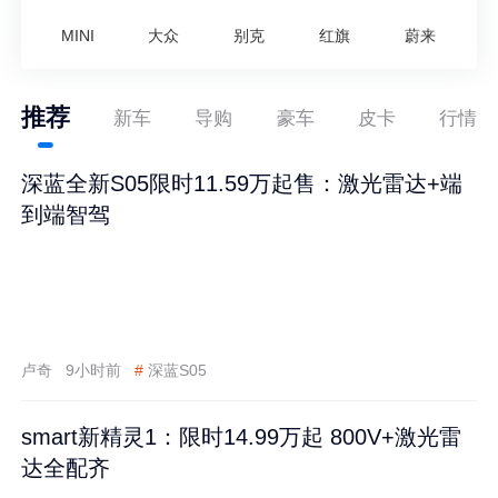
MINI
大众
别克
红旗
蔚来
推荐
新车
导购
豪车
皮卡
行情
深蓝全新S05限时11.59万起售：激光雷达+端
到端智驾
卢奇
9小时前
#
深蓝S05
smart新精灵1：限时14.99万起 800V+激光雷
达全配齐