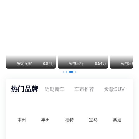
保时捷CEO证实：纯电718将复活！因为奥迪需要
保时捷新任CEO迈克尔·莱特斯最近接受德国《法兰克福汇报》采访，直接给纯电718项目吃了颗定心丸。之前外界传得沸沸扬扬，说这个项目可能推迟甚至取消，现在CEO亲自出面澄清：“关于电动718，我们已经得出结论，将会打造这款车型，因为这是经济上的最佳解决方案，也会是一款非常出色的汽车。”
阿维塔07L限时权益价21.99万起，张凌赫成首位车主
阿维塔07L今晚在杭州正式上市，全球品牌代言人张凌赫现场提车，成为这台车的第一位主人。三个版本：Elite纯电版22.99万，Max+后驱纯电版24.99万，Ultra三电机四驱版27.99万。
万
安定洞察
8.07万
智电出行
8.54万
智电出行
热门品牌
近期新车
车市推荐
爆款SUV
本田
丰田
福特
宝马
奥迪