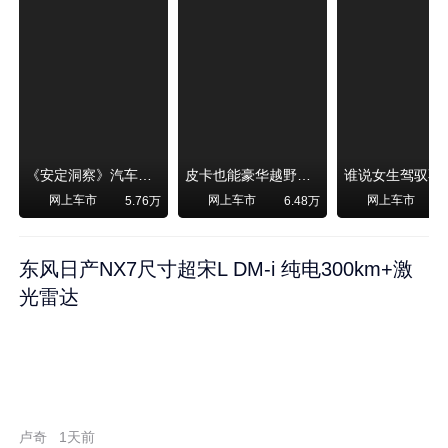
《安定洞察》汽车烧不烧油，和石油安全无关！
皮卡也能豪华越野！纵横F700上市，限时卖29.99万起
网上车市
网上车市
网上车市
5.76万
6.48万
东风日产NX7尺寸超宋L DM-i 纯电300km+激
光雷达
卢奇
1天前