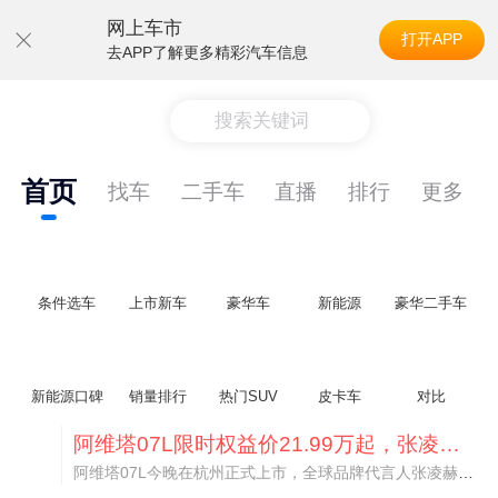
网上车市
打开APP
去APP了解更多精彩汽车信息
搜索关键词
首页
找车
二手车
直播
排行
更多
条件选车
上市新车
豪华车
新能源
豪华二手车
新能源口碑
销量排行
热门SUV
皮卡车
对比
阿维塔07L限时权益价21.99万起，张凌赫成首位车主
阿维塔07L今晚在杭州正式上市，全球品牌代言人张凌赫现场提车，成为这台车的第一位主人。三个版本：Elite纯电版22.99万，Max+后驱纯电版24.99万，Ultra三电机四驱版27.99万。