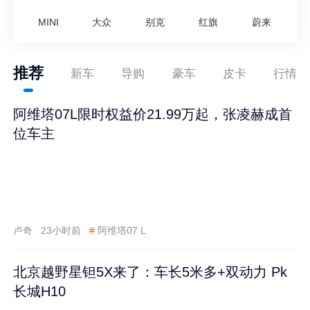
MINI
大众
别克
红旗
蔚来
推荐
新车
导购
豪车
皮卡
行情
阿维塔07L限时权益价21.99万起，张凌赫成首
位车主
卢奇
23小时前
#
阿维塔07 L
北京越野星钽5X来了：车长5米多+双动力 Pk
长城H10