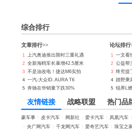
蓝电
岚图
综合排行
劳斯莱斯
文章排行>>
论坛排行
乐道
1
上汽奥迪推出限时三重礼遇
1
一文看懂
雷克萨斯
2
全新海鸥车长暴增42.5厘米
2
公益帮
莲花跑车
3
不是油改电！捷达M6实拍
3
终究提
4
一汽-大众ID. AURA T6
4
踏野乘
LIMGENE凌际
5
奔驰在华销量下跌30%
5
锐界L
领汇
友情链接
战略联盟
热门品
领克
零跑汽车
豪车事
皮卡汽车
网新社
爱卡汽车
凤凰汽车
|
|
|
|
|
央广网汽车
千龙网汽车
爱奇艺汽车
珠宝之
|
|
|
|
灵悉