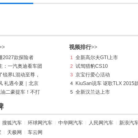
>>
视频排行>>
2027款探险者
1
全新高尔夫GTI上市
主：一汽奥迪看车团
2
试驾猎豹CS10
了锐界L混动至尊，
3
京宝行爱心活动
风 礼遇今夏｜北京
4
KiuSan说车 讴歌TLX 2015
燃油二豪提车！不打
5
全新汉兰达上市
牌
搜狐汽车
环球网汽车
中华网汽车
人民网汽车
新浪汽
|
|
|
|
家
天极网
车云网
|
|