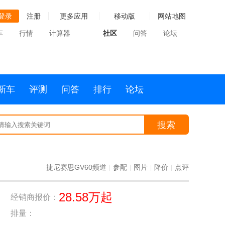
登录
注册
更多应用
移动版
网站地图
车
行情
计算器
社区
问答
论坛
新车
评测
问答
排行
论坛
搜索
捷尼赛思GV60频道
参配
图片
降价
点评
|
|
|
|
28.58万起
经销商报价：
排量：