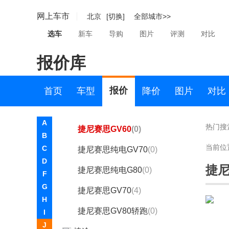
捷尼赛思
网上车市
北京
[切换]
全部城市>>
捷尼赛思
选车
新车
导购
图片
评测
对比
捷尼赛思G80
(8)
报价库
捷尼赛思G70
(4)
捷尼赛思G90
(3)
报价
首页
车型
降价
图片
对比
捷尼赛思GV80
(6)
A
热门搜
捷尼赛思GV60
(0)
B
当前位
C
捷尼赛思纯电GV70
(0)
D
捷尼
捷尼赛思纯电G80
(0)
F
G
捷尼赛思GV70
(4)
H
捷尼赛思GV80轿跑
(0)
I
J