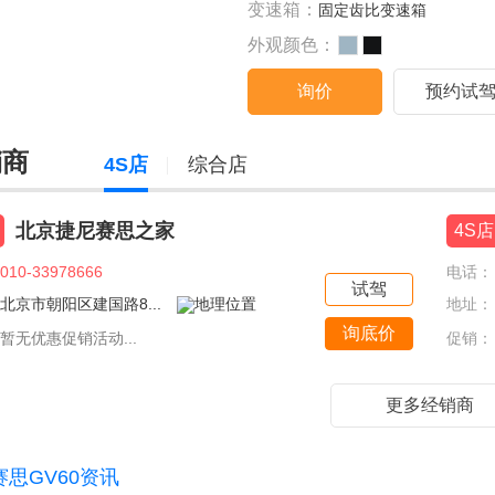
变速箱：
固定齿比变速箱
外观颜色：
询价
预约试
销商
4S店
综合店
北京捷尼赛思之家
4S店
010-33978666
电话：
试驾
北京市朝阳区建国路8...
地址：
询底价
暂无优惠促销活动...
促销：
更多经销商
赛思GV60资讯