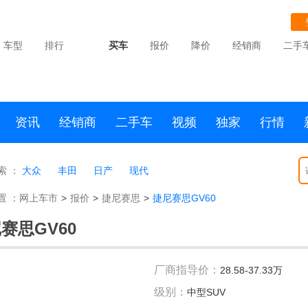
车型
排行
买车
报价
降价
经销商
二手
资讯
经销商
二手车
视频
独家
行情
索 ：
大众
丰田
日产
现代
置 ：
网上车市
>
报价
>
捷尼赛思
>
捷尼赛思GV60
赛思GV60
厂商指导价：
28.58-37.33万
级别：
中型SUV