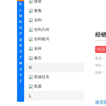
捷途
K
L
极氪
M
吉利
N
O
吉利几何
经
P
吉利银河
Q
R
金杯
4S店
S
T
极石
电话：
W
地址：
K
X
促销：
Y
凯迪拉克
Z
凯翼
L
捷尼
兰博基尼