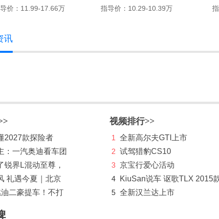
导价：11.99-17.66万
指导价：10.29-10.39万
指
资讯
>>
视频排行>>
2027款探险者
1
全新高尔夫GTI上市
主：一汽奥迪看车团
2
试驾猎豹CS10
了锐界L混动至尊，
3
京宝行爱心活动
风 礼遇今夏｜北京
4
KiuSan说车 讴歌TLX 2015
燃油二豪提车！不打
5
全新汉兰达上市
牌