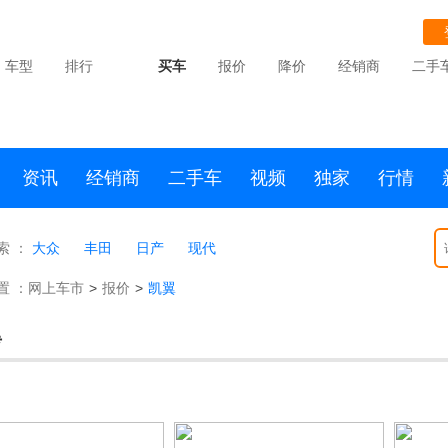
车型
排行
买车
报价
降价
经销商
二手
资讯
经销商
二手车
视频
独家
行情
索 ：
大众
丰田
日产
现代
置 ：
网上车市
>
报价
>
凯翼
翼