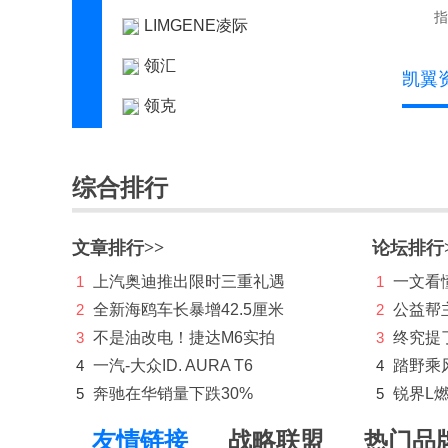
指
LIMGENE凌际
领汇
凯翼
领克
零跑汽车
综合排行
灵悉
理念
文章排行>>
论坛排行
林肯
1
上汽奥迪推出限时三重礼遇
1
一文看懂
理想
2
全新海鸥车长暴增42.5厘米
2
公益帮
3
不是油改电！捷达M6实拍
3
终究提
路虎
4
一汽-大众ID. AURA T6
4
踏野乘
LUMMA
5
奔驰在华销量下跌30%
5
锐界L
M
友情链接
战略联盟
热门品