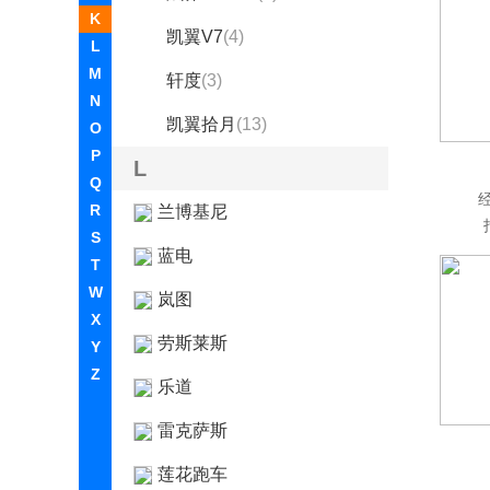
K
凯翼V7
(4)
L
M
轩度
(3)
N
凯翼拾月
(13)
O
P
L
Q
R
兰博基尼
S
蓝电
T
W
岚图
X
劳斯莱斯
Y
Z
乐道
雷克萨斯
莲花跑车