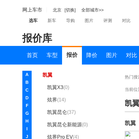
吉利银河
网上车市
北京
[切换]
全部城市>>
金杯
选车
新车
导购
图片
评测
对比
极石
报价库
K
凯迪拉克
报价
首页
车型
降价
图片
对比
凯翼
A
凯翼
热门搜
B
凯翼X3
(0)
当前位
C
D
炫界
(14)
凯
F
凯翼昆仑
(37)
G
H
凯翼
凯翼昆仑新能源
(0)
I
J
炫界Pro EV
(4)