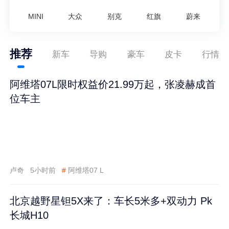
MINI
大众
别克
红旗
蔚来
推荐
新车
导购
豪车
皮卡
行情
阿维塔07L限时权益价21.99万起，张凌赫成首
位车主
卢奇
5小时前
#
阿维塔07 L
北京越野星钽5X来了：车长5米多+双动力 Pk
长城H10