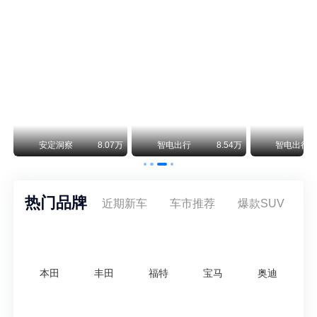
保时捷CEO证实：纯电718将复活！因为奥迪需要
保时捷新任CEO迈克尔·莱特斯最近接受德国《法兰克福汇报》采访，直接给纯电718项目吃了颗定心丸。之前外界传得沸沸扬扬，说这个项目可能推迟甚至取消，现在CEO亲自出面澄清：“关于电动718，我们已经得出结论，将会打造这款车型，因为这是经济上的最佳解决方案，也会是一款非常出色的汽车。”
阿维塔07L限时权益价21.99万起，张凌赫成首位车主
阿维塔07L今晚在杭州正式上市，全球品牌代言人张凌赫现场提车，成为这台车的第一位主人。三个版本：Elite纯电版22.99万，Max+后驱纯电版24.99万，Ultra三电机四驱版27.99万。
万
安定洞察
8.07万
智电出行
8.54万
智电出行
热门品牌
近期新车
车市推荐
爆款SUV
本田
丰田
福特
宝马
奥迪