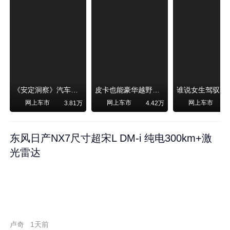
《安定洞察》汽车烧不烧油，和石油安全无关！
皮卡也能豪华越野！纵横F700上市，限时卖29.99万起
网上车市
网上车市
网上车市
3.81万
4.42万
东风日产NX7尺寸超宋L DM-i 纯电300km+激
光雷达
卢奇
1天前