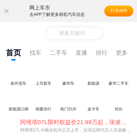
网上车市
打开APP
去APP了解更多精彩汽车信息
搜索关键词
首页
找车
二手车
直播
排行
更多
条件选车
上市新车
豪华车
新能源
豪华二手车
新能源口碑
销量排行
热门SUV
皮卡车
对比
阿维塔07L限时权益价21.99万起，张凌赫成首位车主
阿维塔07L今晚在杭州正式上市，全球品牌代言人张凌赫现场提车，成为这台车的第一位主人。三个版本：Elite纯电版22.99万，Max+后驱纯电版24.99万，Ultra三电机四驱版27.99万。