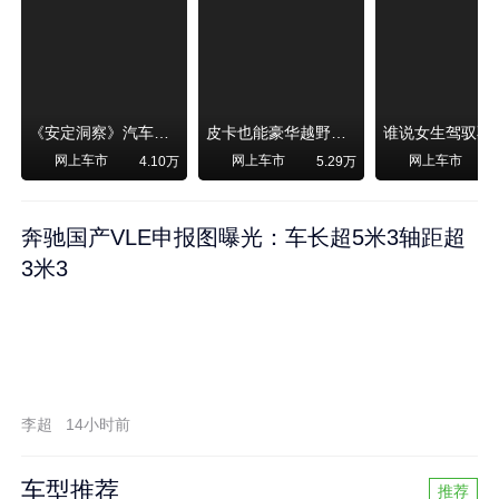
《安定洞察》汽车烧不烧油，和石油安全无关！
皮卡也能豪华越野！纵横F700上市，限时卖29.99万起
网上车市
网上车市
网上车市
4.10万
5.29万
奔驰国产VLE申报图曝光：车长超5米3轴距超
3米3
李超
14小时前
车型推荐
推荐