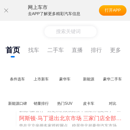
网上车市
打开APP
去APP了解更多精彩汽车信息
搜索关键词
首页
找车
二手车
直播
排行
更多
条件选车
上市新车
豪华车
新能源
豪华二手车
不要伤了余承东的心！不内卷价格的华为，弥足珍贵！
新能源口碑
销量排行
热门SUV
皮卡车
对比
纵观鸿蒙智行一路走来的发展路径，很难得地走出了一条和当下车市截然不同的道路：不靠降价走量、不参与低端价格厮杀，始终以技术迭代、架构创新、智能化体验升级、整车品质突破作为核心驱动力，稳步实现产品价值向上、品牌价格带稳步攀升。
阿斯顿·马丁退出北京市场 三家门店全部关闭
曾在北京坐拥多家授权网点、稳居华北超豪华汽车市场重要一席的阿斯顿·马丁，如今彻底走完了在北京新车零售的全部征程。
不要伤了余承东的心！不内卷价格的华为，弥足珍贵！