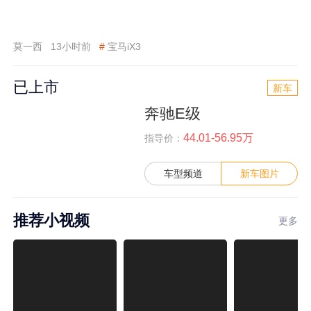
莫一西
13小时前
#
宝马iX3
已上市
新车
奔驰E级
44.01-56.95万
指导价：
车型频道
新车图片
推荐小视频
更多