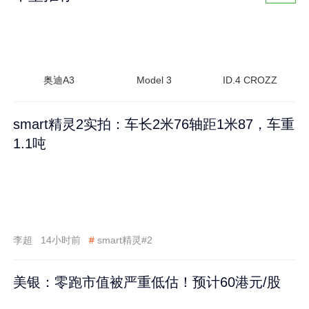
奥迪A3
Model 3
ID.4 CROZZ
smart精灵2实拍：车长2米76轴距1米87，车重
1.1吨
李超
14小时前
#
smart精灵#2
美银：零跑市值被严重低估！预计60港元/股