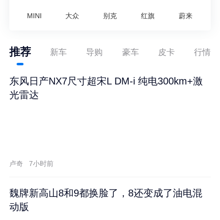
MINI
大众
别克
红旗
蔚来
推荐
新车
导购
豪车
皮卡
行情
东风日产NX7尺寸超宋L DM-i 纯电300km+激
光雷达
卢奇
7小时前
魏牌新高山8和9都换脸了，8还变成了油电混
动版