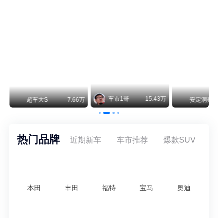
纵观鸿蒙智行一路走来的发展路径，很难得地走出了一条和当下车市截然不同的道路：不靠降价走量、不参与低端价格厮杀，始终以技术迭代、架构创新、智能化体验升级、整车品质突破作为核心驱动力，稳步实现产品价值向上、品牌价格带稳步攀升。
车市1哥
15.43万
万
超车大S
7.66万
安定洞察
热门品牌
近期新车
车市推荐
爆款SUV
本田
丰田
福特
宝马
奥迪