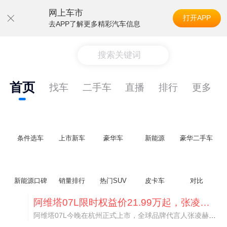
网上车市
打开APP
去APP了解更多精彩汽车信息
搜索关键词
首页
找车
二手车
直播
排行
更多
条件选车
上市新车
豪华车
新能源
豪华二手车
新能源口碑
销量排行
热门SUV
皮卡车
对比
阿维塔07L限时权益价21.99万起，张凌赫成首位车主
阿维塔07L今晚在杭州正式上市，全球品牌代言人张凌赫现场提车，成为这台车的第一位主人。三个版本：Elite纯电版22.99万，Max+后驱纯电版24.99万，Ultra三电机四驱版27.99万。