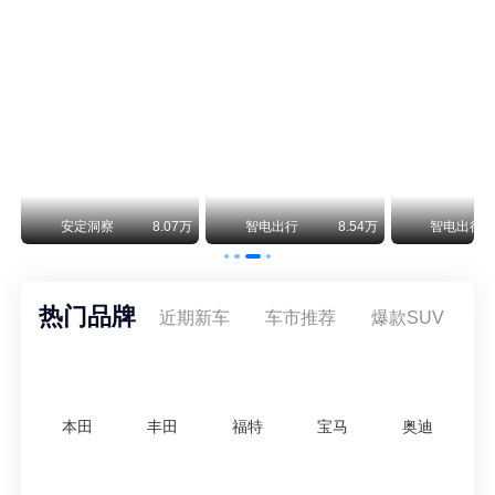
保时捷CEO证实：纯电718将复活！因为奥迪需要
保时捷新任CEO迈克尔·莱特斯最近接受德国《法兰克福汇报》采访，直接给纯电718项目吃了颗定心丸。之前外界传得沸沸扬扬，说这个项目可能推迟甚至取消，现在CEO亲自出面澄清：“关于电动718，我们已经得出结论，将会打造这款车型，因为这是经济上的最佳解决方案，也会是一款非常出色的汽车。”
阿维塔07L限时权益价21.99万起，张凌赫成首位车主
阿维塔07L今晚在杭州正式上市，全球品牌代言人张凌赫现场提车，成为这台车的第一位主人。三个版本：Elite纯电版22.99万，Max+后驱纯电版24.99万，Ultra三电机四驱版27.99万。
万
安定洞察
8.07万
智电出行
8.54万
智电出行
热门品牌
近期新车
车市推荐
爆款SUV
本田
丰田
福特
宝马
奥迪