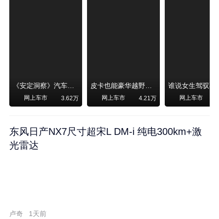
《安定洞察》汽车烧不烧油，和石油安全无关！
皮卡也能豪华越野！纵横F700上市，限时卖29.99万起
网上车市
网上车市
网上车市
3.62万
4.21万
东风日产NX7尺寸超宋L DM-i 纯电300km+激
光雷达
卢奇
1天前