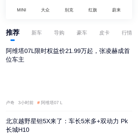
MINI
大众
别克
红旗
蔚来
推荐
新车
导购
豪车
皮卡
行情
阿维塔07L限时权益价21.99万起，张凌赫成首
位车主
卢奇
3小时前
#
阿维塔07 L
北京越野星钽5X来了：车长5米多+双动力 Pk
长城H10