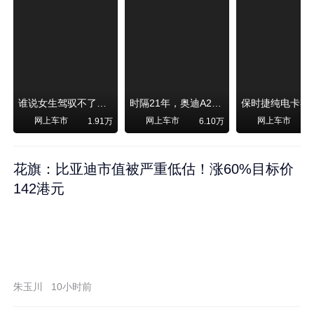
谁说女生驾驭不了大SUV？看我开问界M6驰骋坝上草原！
时隔21年，奥迪A2强势归来！
网上车市
网上车市
网上车市
1.91万
6.10万
1
花旗：比亚迪市值被严重低估！涨60%目标价
142港元
朱玉川
10小时前