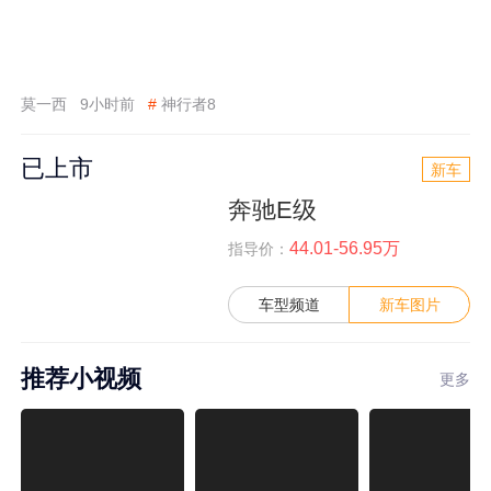
莫一西
9小时前
#
神行者8
已上市
新车
奔驰E级
44.01-56.95万
指导价：
车型频道
新车图片
推荐小视频
更多