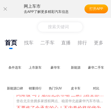
网上车市
打开APP
去APP了解更多精彩汽车信息
搜索关键词
首页
找车
二手车
直播
排行
更多
条件选车
上市新车
豪华车
新能源
豪华二手车
新能源口碑
销量排行
热门SUV
皮卡车
对比
不要伤了余承东的心！不内卷价格的华为，弥足珍贵！
纵观鸿蒙智行一路走来的发展路径，很难得地走出了一条和当下车市截然不同的道路：不靠降价走量、不参与低端价格厮杀，始终以技术迭代、架构创新、智能化体验升级、整车品质突破作为核心驱动力，稳步实现产品价值向上、品牌价格带稳步攀升。