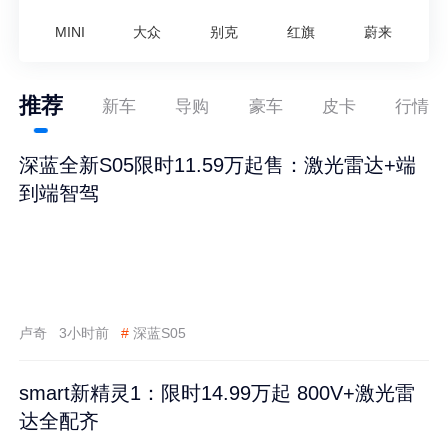
MINI
大众
别克
红旗
蔚来
推荐
新车
导购
豪车
皮卡
行情
深蓝全新S05限时11.59万起售：激光雷达+端
到端智驾
卢奇
3小时前
#
深蓝S05
smart新精灵1：限时14.99万起 800V+激光雷
达全配齐