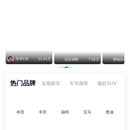
阿斯顿·马丁退出北京市场 三家门店全部关闭
曾在北京坐拥多家授权网点、稳居华北超豪华汽车市场重要一席的阿斯顿·马丁，如今彻底走完了在北京新车零售的全部征程。
不要伤了余承东的心！不内卷价格的华为，弥足珍贵！
纵观鸿蒙智行一路走来的发展路径，很难得地走出了一条和当下车市截然不同的道路：不靠降价走量、不参与低端价格厮杀，始终以技术迭代、架构创新、智能化体验升级、整车品质突破作为核心驱动力，稳步实现产品价值向上、品牌价格带稳步攀升。
万
智电出行
8.54万
智电出行
8.18万
智电出行
热门品牌
近期新车
车市推荐
爆款SUV
本田
丰田
福特
宝马
奥迪