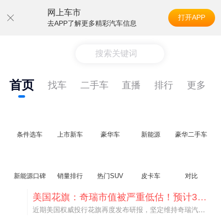
网上车市
打开APP
去APP了解更多精彩汽车信息
搜索关键词
首页
找车
二手车
直播
排行
更多
条件选车
上市新车
豪华车
新能源
豪华二手车
新能源口碑
销量排行
热门SUV
皮卡车
对比
美国花旗：奇瑞市值被严重低估！预计36港元/股
近期美国权威投行花旗再度发布研报，坚定维持奇瑞汽车（09973.HK）买入评级，将其合理目标价定格在36港元/股。对照公司最新25.46港元的二级市场现价，这一目标价意味着股价存在41.4%的可观上行空间，花旗直言，当前资本市场受短期市场情绪、国内车市价格战扰动，明显低估了奇瑞长期价值与全球化成长潜力。