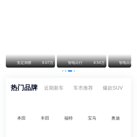
smart精灵2实拍：车长2米76轴距1米87，车重1.1吨
smart fortwo的纯电继任者终于有实车了。smart精灵2号出现在工信部最新一批申报目录中，外观和概念车几乎一模一样，量产还原度相当高。
美国花旗：奇瑞市值被严重低估！预计36港元/股
近期美国权威投行花旗再度发布研报，坚定维持奇瑞汽车（09973.HK）买入评级，将其合理目标价定格在36港元/股。对照公司最新25.46港元的二级市场现价，这一目标价意味着股价存在41.4%的可观上行空间，花旗直言，当前资本市场受短期市场情绪、国内车市价格战扰动，明显低估了奇瑞长期价值与全球化成长潜力。
万
安定洞察
8.07万
智电出行
8.54万
智电出行
热门品牌
近期新车
车市推荐
爆款SUV
本田
丰田
福特
宝马
奥迪