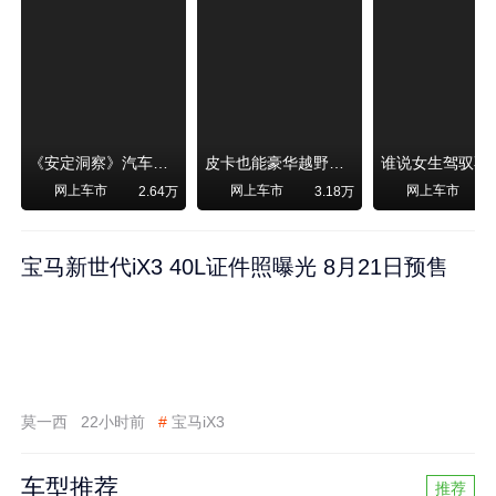
《安定洞察》汽车烧不烧油，和石油安全无关！
皮卡也能豪华越野！纵横F700上市，限时卖29.99万起
网上车市
网上车市
网上车市
2.64万
3.18万
宝马新世代iX3 40L证件照曝光 8月21日预售
莫一西
22小时前
#
宝马iX3
车型推荐
推荐