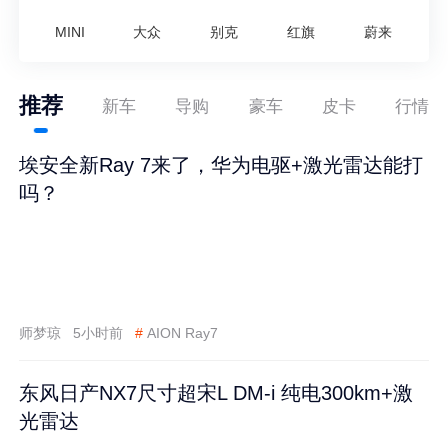
MINI
大众
别克
红旗
蔚来
推荐
新车
导购
豪车
皮卡
行情
埃安全新Ray 7来了，华为电驱+激光雷达能打
吗？
师梦琼
5小时前
#
AION Ray7
东风日产NX7尺寸超宋L DM-i 纯电300km+激
光雷达