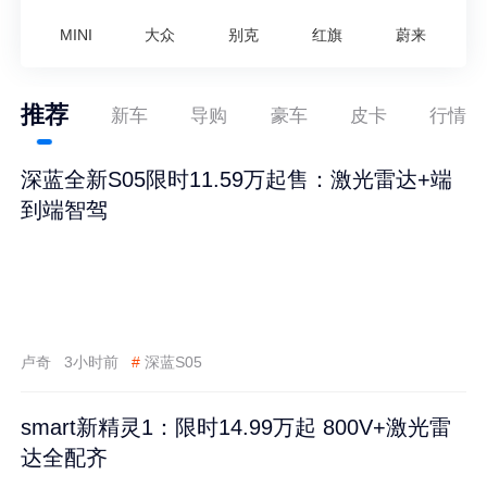
MINI
大众
别克
红旗
蔚来
推荐
新车
导购
豪车
皮卡
行情
深蓝全新S05限时11.59万起售：激光雷达+端
到端智驾
卢奇
3小时前
#
深蓝S05
smart新精灵1：限时14.99万起 800V+激光雷
达全配齐