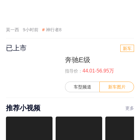
莫一西
9小时前
#
神行者8
已上市
新车
奔驰E级
44.01-56.95万
指导价：
车型频道
新车图片
推荐小视频
更多