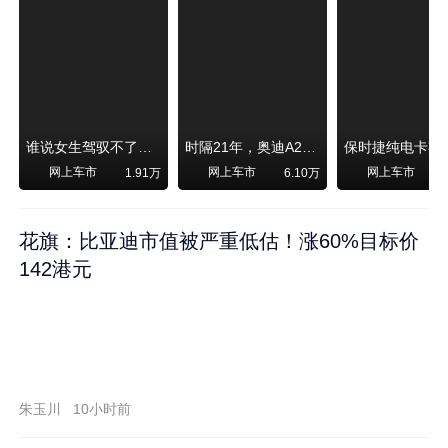
谁说女生驾驭不了大SUV？看我开问界M6驰骋坝上草原！
时隔21年，奥迪A2强势归来！
网上车市
网上车市
网上车市
1.91万
6.10万
1
花旗：比亚迪市值被严重低估！涨60%目标价
142港元
朱玉川
10小时前