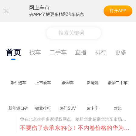
网上车市
打开APP
去APP了解更多精彩汽车信息
搜索关键词
首页
找车
二手车
直播
排行
更多
条件选车
上市新车
豪华车
新能源
豪华二手车
新能源口碑
销量排行
热门SUV
皮卡车
对比
不要伤了余承东的心！不内卷价格的华为，弥足珍贵！
纵观鸿蒙智行一路走来的发展路径，很难得地走出了一条和当下车市截然不同的道路：不靠降价走量、不参与低端价格厮杀，始终以技术迭代、架构创新、智能化体验升级、整车品质突破作为核心驱动力，稳步实现产品价值向上、品牌价格带稳步攀升。