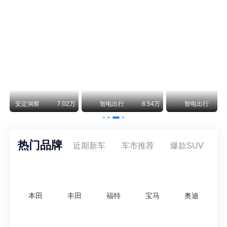
阿斯顿·马丁退出北京市场 三家门店全部关闭
曾在北京坐拥多家授权网点、稳居华北超豪华汽车市场重要一席的阿斯顿·马丁，如今彻底走完了在北京新车零售的全部征程。
不要伤了余承东的心！不内卷价格的华为，弥足珍贵！
纵观鸿蒙智行一路走来的发展路径，很难得地走出了一条和当下车市截然不同的道路：不靠降价走量、不参与低端价格厮杀，始终以技术迭代、架构创新、智能化体验升级、整车品质突破作为核心驱动力，稳步实现产品价值向上、品牌价格带稳步攀升。
万
智电出行
8.54万
智电出行
8.18万
智电出行
热门品牌
近期新车
车市推荐
爆款SUV
本田
丰田
福特
宝马
奥迪