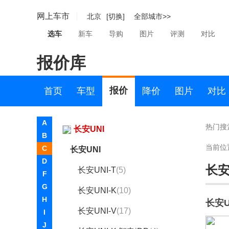
博速
网上车市
北京
[切换]
全部城市>>
C
选车
新车
导购
图片
评测
对比
长安凯程
报价库
长安欧尚
长安汽车
报价
首页
车型
降价
图片
对比
长安启源
A
热门搜
长安UNI
B
当前位
C
长安UNI
D
长安
长安UNI-T
(5)
F
G
长安UNI-K
(10)
H
长安U
长安UNI-V
(17)
I
J