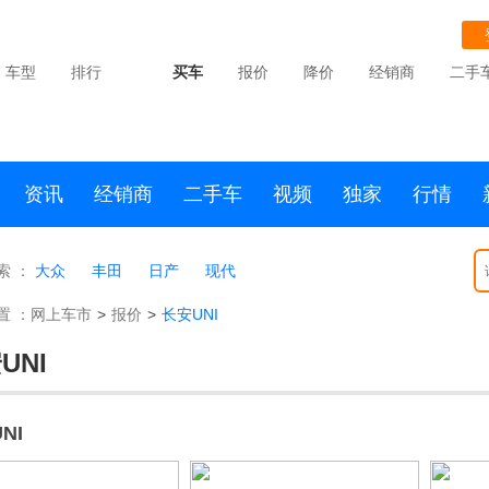
车型
排行
买车
报价
降价
经销商
二手
资讯
经销商
二手车
视频
独家
行情
索 ：
大众
丰田
日产
现代
置 ：
网上车市
>
报价
>
长安UNI
UNI
NI