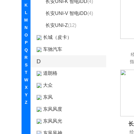
长安UNI-K 智电iDD
(4)
K
L
长安UNI-V 智电iDD
(4)
M
长安UNI-Z
(12)
N
O
长城（皮卡）
P
车驰汽车
Q
R
D
指
S
T
道朗格
W
大众
X
Y
东风
Z
东风风度
东风风光
长
经
东风风神