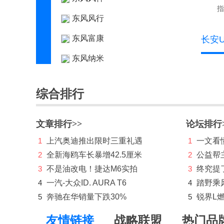
指
东风风行
东风富康
长安U
东风纳米
东风瑞泰特
综合排行
东风小康
东风奕派
文章排行>>
论坛排行
东南
1
上汽奥迪推出限时三重礼遇
1
一文看懂
2
全新海鸥车长暴增42.5厘米
2
公益帮
DS
3
不是油改电！捷达M6实拍
3
终究提
E
4
一汽-大众ID. AURA T6
4
踏野乘
5
奔驰在华销量下跌30%
5
锐界L
212
F
友情链接
战略联盟
热门品