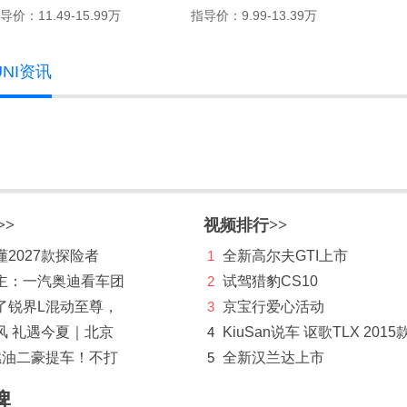
导价：11.49-15.99万
指导价：9.99-13.39万
NI资讯
>>
视频排行>>
2027款探险者
1
全新高尔夫GTI上市
主：一汽奥迪看车团
2
试驾猎豹CS10
了锐界L混动至尊，
3
京宝行爱心活动
风 礼遇今夏｜北京
4
KiuSan说车 讴歌TLX 2015
燃油二豪提车！不打
5
全新汉兰达上市
牌