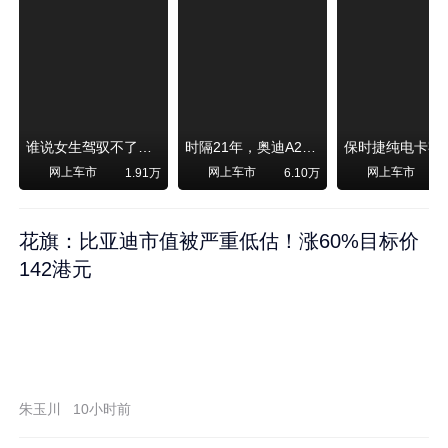
谁说女生驾驭不了大SUV？看我开问界M6驰骋坝上草原！
时隔21年，奥迪A2强势归来！
网上车市
网上车市
网上车市
1.91万
6.10万
1
花旗：比亚迪市值被严重低估！涨60%目标价
142港元
朱玉川
10小时前