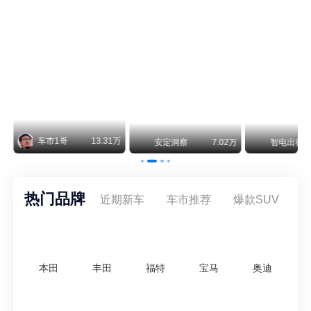
纵观鸿蒙智行一路走来的发展路径，很难得地走出了一条和当下车市截然不同的道路：不靠降价走量、不参与低端价格厮杀，始终以技术迭代、架构创新、智能化体验升级、整车品质突破作为核心驱动力，稳步实现产品价值向上、品牌价格带稳步攀升。
13.31万
安定洞察
7.02万
智电出行
8.54万
热门品牌
近期新车
车市推荐
爆款SUV
本田
丰田
福特
宝马
奥迪