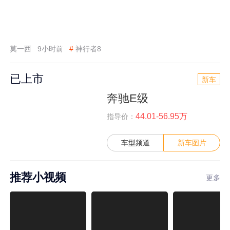
莫一西
9小时前
#
神行者8
已上市
新车
奔驰E级
44.01-56.95万
指导价：
车型频道
新车图片
推荐小视频
更多