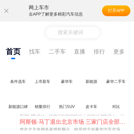
网上车市
打开APP
去APP了解更多精彩汽车信息
搜索关键词
首页
找车
二手车
直播
排行
更多
条件选车
上市新车
豪华车
新能源
豪华二手车
不要伤了余承东的心！不内卷价格的华为，弥足珍贵！
纵观鸿蒙智行一路走来的发展路径，很难得地走出了一条和当下车市截然不同的道路：不靠降价走量、不参与低端价格厮杀，始终以技术迭代、架构创新、智能化体验升级、整车品质突破作为核心驱动力，稳步实现产品价值向上、品牌价格带稳步攀升。
新能源口碑
销量排行
热门SUV
皮卡车
对比
阿斯顿·马丁退出北京市场 三家门店全部关闭
曾在北京坐拥多家授权网点、稳居华北超豪华汽车市场重要一席的阿斯顿·马丁，如今彻底走完了在北京新车零售的全部征程。
不要伤了余承东的心！不内卷价格的华为，弥足珍贵！