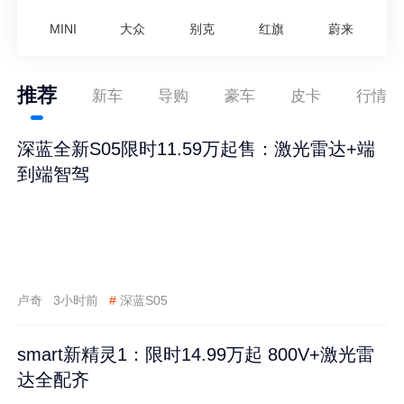
MINI
大众
别克
红旗
蔚来
推荐
新车
导购
豪车
皮卡
行情
深蓝全新S05限时11.59万起售：激光雷达+端
到端智驾
卢奇
3小时前
#
深蓝S05
smart新精灵1：限时14.99万起 800V+激光雷
达全配齐