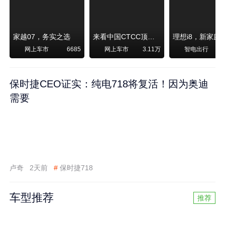
家越07，务实之选
来看中国CTCC顶级赛事艾瑞泽8 pro赛车如何脱颖而出
网上车市
网上车市
智电出行
6685
3.11万
保时捷CEO证实：纯电718将复活！因为奥迪
需要
卢奇
2天前
#
保时捷718
车型推荐
推荐