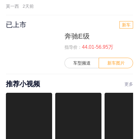
莫一西
2天前
已上市
新车
奔驰E级
44.01-56.95万
指导价：
车型频道
新车图片
推荐小视频
更多