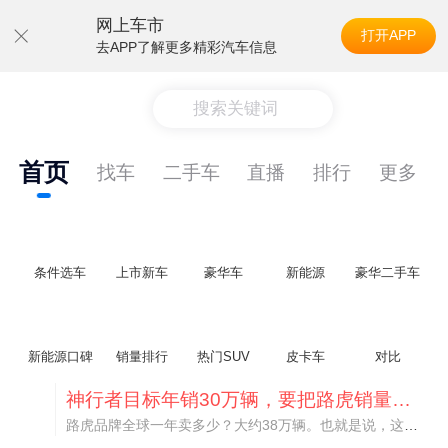
网上车市
打开APP
去APP了解更多精彩汽车信息
搜索关键词
首页
找车
二手车
直播
排行
更多
条件选车
上市新车
豪华车
新能源
豪华二手车
新能源口碑
销量排行
热门SUV
皮卡车
对比
神行者目标年销30万辆，要把路虎销量翻倍
路虎品牌全球一年卖多少？大约38万辆。也就是说，这个刚复活的新能源品牌，目标是干到路虎全球销量的八成。如果真能跑到30万辆，两者加起来就是68万辆——比现在路虎单独的数字，翻了接近一倍！说“再造一个路虎”，真不夸张。