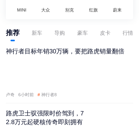
MINI
大众
别克
红旗
蔚来
推荐
新车
导购
豪车
皮卡
行情
神行者目标年销30万辆，要把路虎销量翻倍
卢奇
6小时前
#
神行者8
路虎卫士驭强限时价驾到，7
2.8万元起硬核传奇即刻拥有