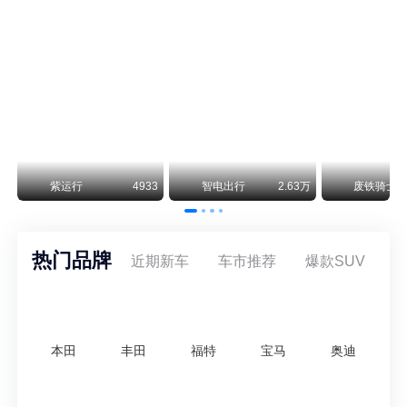
保时捷CEO证实：纯电718将复活！因为奥迪需要
保时捷新任CEO迈克尔·莱特斯最近接受德国《法兰克福汇报》采访，直接给纯电718项目吃了颗定心丸。之前外界传得沸沸扬扬，说这个项目可能推迟甚至取消，现在CEO亲自出面澄清：“关于电动718，我们已经得出结论，将会打造这款车型，因为这是经济上的最佳解决方案，也会是一款非常出色的汽车。”
神行者目标年销30万辆，要把路虎销量翻倍
路虎品牌全球一年卖多少？大约38万辆。也就是说，这个刚复活的新能源品牌，目标是干到路虎全球销量的八成。如果真能跑到30万辆，两者加起来就是68万辆——比现在路虎单独的数字，翻了接近一倍！说“再造一个路虎”，真不夸张。
万
紫运行
4933
智电出行
2.63万
废铁骑士
热门品牌
近期新车
车市推荐
爆款SUV
本田
丰田
福特
宝马
奥迪