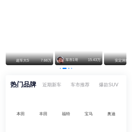
纵观鸿蒙智行一路走来的发展路径，很难得地走出了一条和当下车市截然不同的道路：不靠降价走量、不参与低端价格厮杀，始终以技术迭代、架构创新、智能化体验升级、整车品质突破作为核心驱动力，稳步实现产品价值向上、品牌价格带稳步攀升。
车市1哥
15.43万
万
超车大S
7.66万
安定洞察
热门品牌
近期新车
车市推荐
爆款SUV
本田
丰田
福特
宝马
奥迪