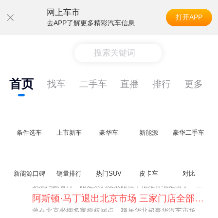
网上车市
打开APP
去APP了解更多精彩汽车信息
搜索关键词
首页
找车
二手车
直播
排行
更多
条件选车
上市新车
豪华车
新能源
豪华二手车
不要伤了余承东的心！不内卷价格的华为，弥足珍贵！
新能源口碑
销量排行
热门SUV
皮卡车
对比
纵观鸿蒙智行一路走来的发展路径，很难得地走出了一条和当下车市截然不同的道路：不靠降价走量、不参与低端价格厮杀，始终以技术迭代、架构创新、智能化体验升级、整车品质突破作为核心驱动力，稳步实现产品价值向上、品牌价格带稳步攀升。
阿斯顿·马丁退出北京市场 三家门店全部关闭
曾在北京坐拥多家授权网点、稳居华北超豪华汽车市场重要一席的阿斯顿·马丁，如今彻底走完了在北京新车零售的全部征程。
不要伤了余承东的心！不内卷价格的华为，弥足珍贵！