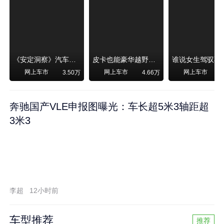
《安定洞察》汽车烧不烧油，和石油安全无关！
皮卡也能豪华越野！纵横F700上市，限时卖29.99万起
网上车市
网上车市
网上车市
3.50万
4.66万
奔驰国产VLE申报图曝光：车长超5米3轴距超
3米3
李超
12小时前
车型推荐
推荐