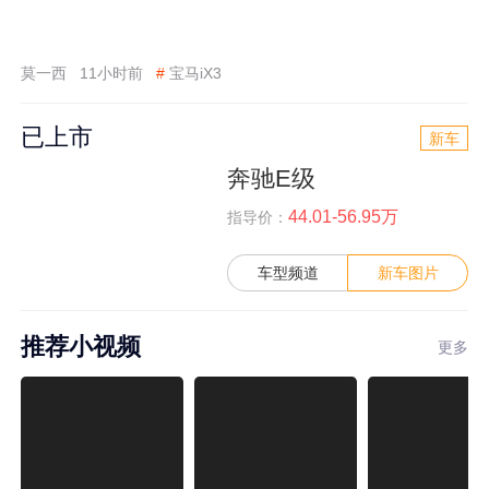
莫一西
11小时前
#
宝马iX3
已上市
新车
奔驰E级
44.01-56.95万
指导价：
车型频道
新车图片
推荐小视频
更多