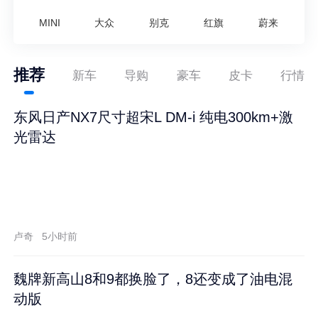
MINI
大众
别克
红旗
蔚来
推荐
新车
导购
豪车
皮卡
行情
东风日产NX7尺寸超宋L DM-i 纯电300km+激
光雷达
卢奇
5小时前
魏牌新高山8和9都换脸了，8还变成了油电混
动版