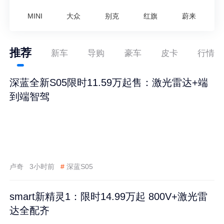
MINI
大众
别克
红旗
蔚来
推荐
新车
导购
豪车
皮卡
行情
深蓝全新S05限时11.59万起售：激光雷达+端
到端智驾
卢奇
3小时前
#
深蓝S05
smart新精灵1：限时14.99万起 800V+激光雷
达全配齐