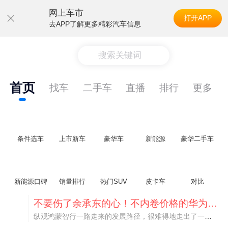
网上车市
打开APP
去APP了解更多精彩汽车信息
搜索关键词
首页
找车
二手车
直播
排行
更多
条件选车
上市新车
豪华车
新能源
豪华二手车
新能源口碑
销量排行
热门SUV
皮卡车
对比
不要伤了余承东的心！不内卷价格的华为，弥足珍贵！
纵观鸿蒙智行一路走来的发展路径，很难得地走出了一条和当下车市截然不同的道路：不靠降价走量、不参与低端价格厮杀，始终以技术迭代、架构创新、智能化体验升级、整车品质突破作为核心驱动力，稳步实现产品价值向上、品牌价格带稳步攀升。