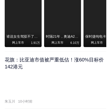
谁说女生驾驭不了大SUV？看我开问界M6驰骋坝上草原！
时隔21年，奥迪A2强势归来！
网上车市
网上车市
网上车市
1.91万
6.10万
1
花旗：比亚迪市值被严重低估！涨60%目标价
142港元
朱玉川
10小时前