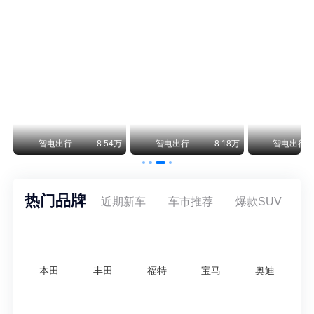
阿斯顿·马丁退出北京市场 三家门店全部关闭
曾在北京坐拥多家授权网点、稳居华北超豪华汽车市场重要一席的阿斯顿·马丁，如今彻底走完了在北京新车零售的全部征程。
不要伤了余承东的心！不内卷价格的华为，弥足珍贵！
纵观鸿蒙智行一路走来的发展路径，很难得地走出了一条和当下车市截然不同的道路：不靠降价走量、不参与低端价格厮杀，始终以技术迭代、架构创新、智能化体验升级、整车品质突破作为核心驱动力，稳步实现产品价值向上、品牌价格带稳步攀升。
万
智电出行
8.54万
智电出行
8.18万
智电出行
热门品牌
近期新车
车市推荐
爆款SUV
本田
丰田
福特
宝马
奥迪