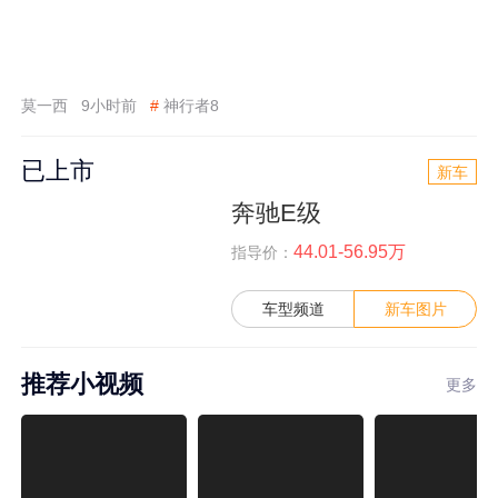
莫一西
9小时前
#
神行者8
已上市
新车
奔驰E级
44.01-56.95万
指导价：
车型频道
新车图片
推荐小视频
更多