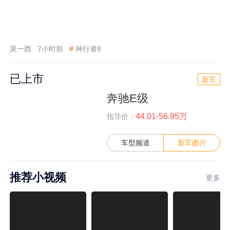
莫一西
7小时前
#
神行者8
已上市
新车
奔驰E级
44.01-56.95万
指导价：
车型频道
新车图片
推荐小视频
更多