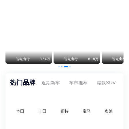
阿斯顿·马丁退出北京市场 三家门店全部关闭
曾在北京坐拥多家授权网点、稳居华北超豪华汽车市场重要一席的阿斯顿·马丁，如今彻底走完了在北京新车零售的全部征程。
不要伤了余承东的心！不内卷价格的华为，弥足珍贵！
纵观鸿蒙智行一路走来的发展路径，很难得地走出了一条和当下车市截然不同的道路：不靠降价走量、不参与低端价格厮杀，始终以技术迭代、架构创新、智能化体验升级、整车品质突破作为核心驱动力，稳步实现产品价值向上、品牌价格带稳步攀升。
万
智电出行
8.54万
智电出行
8.18万
智电出行
热门品牌
近期新车
车市推荐
爆款SUV
本田
丰田
福特
宝马
奥迪