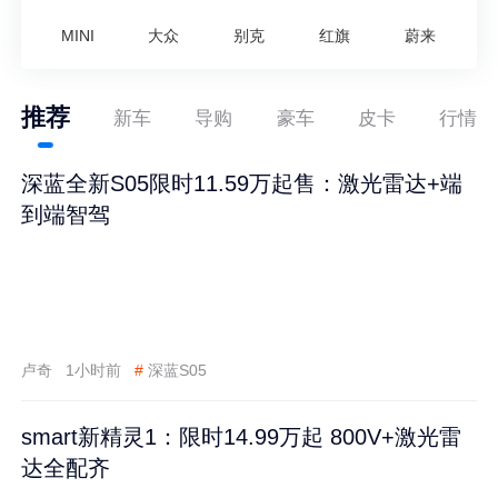
MINI
大众
别克
红旗
蔚来
推荐
新车
导购
豪车
皮卡
行情
深蓝全新S05限时11.59万起售：激光雷达+端
到端智驾
卢奇
1小时前
#
深蓝S05
smart新精灵1：限时14.99万起 800V+激光雷
达全配齐