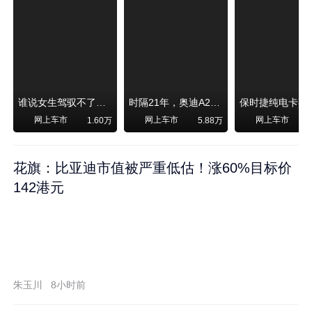
谁说女生驾驭不了大SUV？看我开问界M6驰骋坝上草原！
时隔21年，奥迪A2强势归来！
网上车市
网上车市
网上车市
1.60万
5.88万
1
花旗：比亚迪市值被严重低估！涨60%目标价
142港元
朱玉川
8小时前