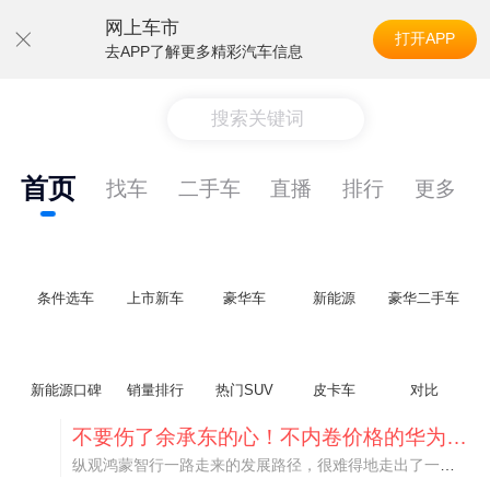
网上车市
打开APP
去APP了解更多精彩汽车信息
搜索关键词
首页
找车
二手车
直播
排行
更多
条件选车
上市新车
豪华车
新能源
豪华二手车
新能源口碑
销量排行
热门SUV
皮卡车
对比
不要伤了余承东的心！不内卷价格的华为，弥足珍贵！
纵观鸿蒙智行一路走来的发展路径，很难得地走出了一条和当下车市截然不同的道路：不靠降价走量、不参与低端价格厮杀，始终以技术迭代、架构创新、智能化体验升级、整车品质突破作为核心驱动力，稳步实现产品价值向上、品牌价格带稳步攀升。