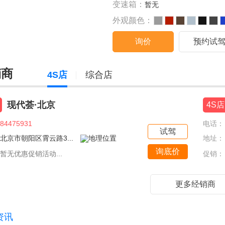
变速箱：
暂无
外观颜色：
询价
预约试
销商
4S店
综合店
现代荟·北京
4S店
84475931
电话：
试驾
北京市朝阳区霄云路3...
地址：
询底价
暂无优惠促销活动...
促销：
更多经销商
资讯