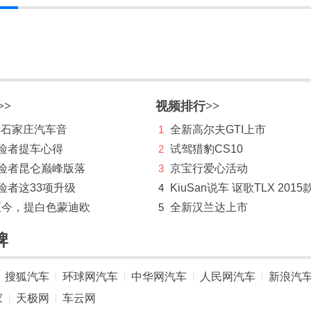
>>
视频排行>>
 年石家庄汽车音
1
全新高尔夫GTI上市
探险者提车心得
2
试驾猎豹CS10
探险者昆仑巅峰版落
3
京宝行爱心活动
险者这33项升级
4
KiuSan说车 讴歌TLX 2015
至今，提白色蒙迪欧
5
全新汉兰达上市
牌
搜狐汽车
环球网汽车
中华网汽车
人民网汽车
新浪汽
|
|
|
|
家
天极网
车云网
|
|