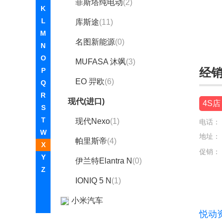
菲斯塔纯电动
(2)
K
L
库斯途
(11)
M
名图新能源
(0)
N
O
MUFASA 沐飒
(3)
经
P
EO 羿欧
(6)
Q
R
现代(进口)
4S店
S
T
现代Nexo
(1)
电话：
W
地址：
帕里斯帝
(4)
X
促销：
Y
伊兰特Elantra N
(0)
Z
IONIQ 5 N
(1)
小米汽车
悦动
小鹏汽车