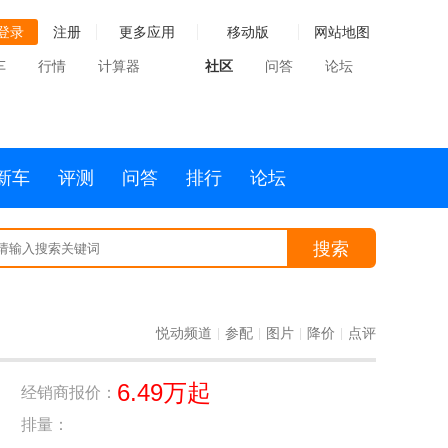
登录
注册
更多应用
移动版
网站地图
车
行情
计算器
社区
问答
论坛
新车
评测
问答
排行
论坛
搜索
悦动频道
参配
图片
降价
点评
|
|
|
|
6.49万起
经销商报价：
排量：