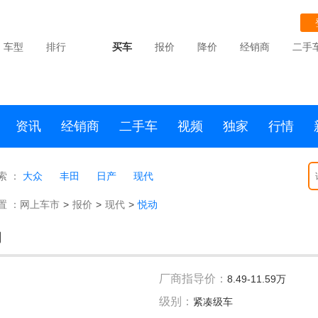
车型
排行
买车
报价
降价
经销商
二手
资讯
经销商
二手车
视频
独家
行情
索 ：
大众
丰田
日产
现代
置 ：
网上车市
>
报价
>
现代
>
悦动
动
厂商指导价：
8.49-11.59万
级别：
紧凑级车