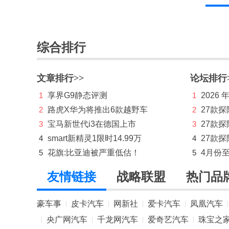
星际
星途
综合排行
雪佛兰
文章排行>>
论坛排行
雪铁龙
1
享界G9静态评测
1
2026
Y
2
路虎X华为将推出6款越野车
2
27款
仰望
3
宝马新世代i3在德国上市
3
27款
4
smart新精灵1限时14.99万
4
27款探
烨
5
花旗:比亚迪被严重低估！
5
4月份
奕境
友情链接
战略联盟
热门品
英菲尼迪
萤火虫
豪车事
皮卡汽车
网新社
爱卡汽车
凤凰汽车
|
|
|
|
|
央广网汽车
千龙网汽车
爱奇艺汽车
珠宝之
|
|
|
|
英力士