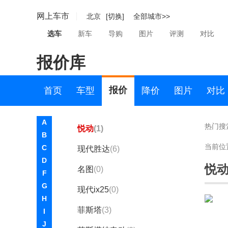
X
网上车市
北京
[切换]
全部城市>>
现代
选车
新车
导购
图片
评测
对比
北京现代
报价库
索纳塔
(4)
伊兰特
(4)
报价
首页
车型
降价
图片
对比
途胜L
(5)
A
热门搜
悦动
(1)
B
当前位
C
现代胜达
(6)
D
悦
名图
(0)
F
G
现代ix25
(0)
H
菲斯塔
(3)
I
J