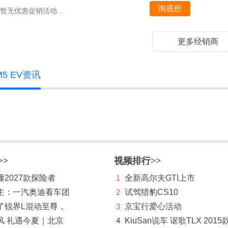
询底价
暂无优惠促销活动...
更多经销商
5 EV资讯
>>
视频排行>>
2027款探险者
1
全新高尔夫GTI上市
主：一汽奥迪看车团
2
试驾猎豹CS10
了锐界L混动至尊，
3
京宝行爱心活动
风 礼遇今夏｜北京
4
KiuSan说车 讴歌TLX 2015