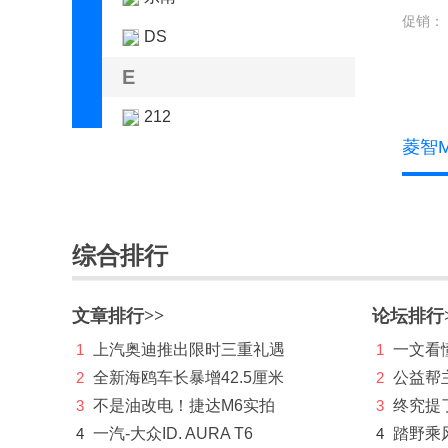
促销：
DS
E
212
菱智M
F
法拉利
方程豹
综合排行
飞凡汽车
文章排行>>
论坛排行
丰田
1
上汽奥迪推出限时三重礼遇
1
一文看懂
FREELANDER神行者
2
全新海鸥车长暴增42.5厘米
2
公益帮
福特
3
不是油改电！捷达M6实拍
3
终究提
4
一汽-大众ID. AURA T6
4
踏野乘
福田