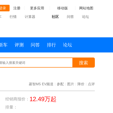
登录
注册
更多应用
移动版
网站地图
车
行情
计算器
社区
问答
论坛
新车
评测
问答
排行
论坛
搜索
菱智M5 EV频道
参配
图片
降价
点评
|
|
|
|
12.49万起
经销商报价：
排量：