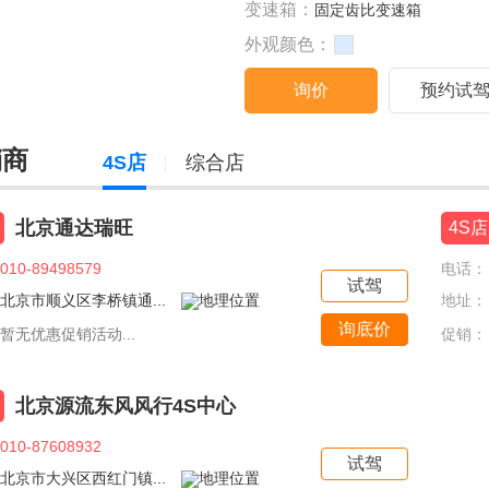
变速箱：
固定齿比变速箱
外观颜色：
询价
预约试
销商
4S店
综合店
北京通达瑞旺
4S店
010-89498579
电话：
试驾
北京市顺义区李桥镇通...
地址：
询底价
暂无优惠促销活动...
促销：
北京源流东风风行4S中心
010-87608932
试驾
北京市大兴区西红门镇...