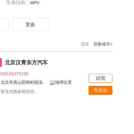
车身结构：
MPV
驾
置换
北京
切换城市>
北京汉青东方汽车
010-61375130
试驾
北京市房山区阎村镇澎...
询底价
暂无优惠促销活动...