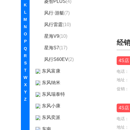
菱智PLUS
(4)
K
L
风行·游艇
(7)
M
风行雷霆
(10)
N
O
星海V9
(10)
经
P
星海S7
(17)
Q
R
风行S60EV
(2)
4S店
S
T
东风富康
电话：
W
地址：
东风纳米
X
促销：
Y
东风瑞泰特
Z
东风小康
4S店
东风奕派
电话：
地址：
东南