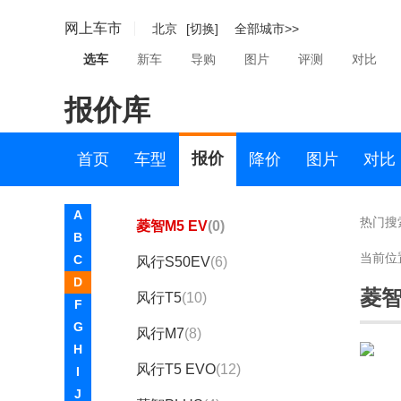
东风风神
网上车市
北京
[切换]
全部城市>>
东风风行
选车
新车
导购
图片
评测
对比
东风风行
报价库
菱智
(23)
景逸S50
(0)
报价
首页
车型
降价
图片
对比
风行SX6
(2)
A
热门搜
菱智M5 EV
(0)
B
当前位
C
风行S50EV
(6)
D
菱智
风行T5
(10)
F
G
风行M7
(8)
H
风行T5 EVO
(12)
I
J