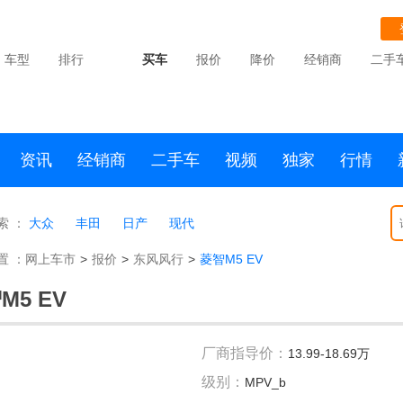
车型
排行
买车
报价
降价
经销商
二手
资讯
经销商
二手车
视频
独家
行情
索 ：
大众
丰田
日产
现代
置 ：
网上车市
>
报价
>
东风风行
>
菱智M5 EV
M5 EV
厂商指导价：
13.99-18.69万
级别：
MPV_b