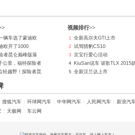
>>
视频排行>>
第一辆车选了蒙迪欧
1
全新高尔夫GTI上市
迪欧开了1000
2
试驾猎豹CS10
探险者昆仑巅峰版落
3
京宝行爱心活动
千公里，福特探险者
4
KiuSan说车 讴歌TLX 2015
位轻越野！探险者昆
5
全新汉兰达上市
牌
搜狐汽车
环球网汽车
中华网汽车
人民网汽车
新浪汽
|
|
|
|
家
天极网
车云网
|
|