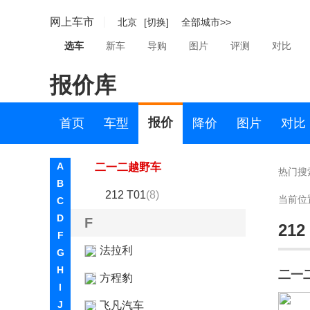
东风小康
网上车市
北京
[切换]
全部城市>>
东风奕派
选车
新车
导购
图片
评测
对比
东南
报价库
DS
E
报价
首页
车型
降价
图片
对比
212
A
二一二越野车
热门搜
B
212 T01
(8)
当前位
C
D
F
212
F
法拉利
G
H
二一
方程豹
I
J
飞凡汽车