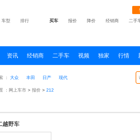
车型
排行
买车
报价
降价
经销商
二手
资讯
经销商
二手车
视频
独家
行情
索 ：
大众
丰田
日产
现代
置 ：
网上车市
>
报价
>
212
二越野车