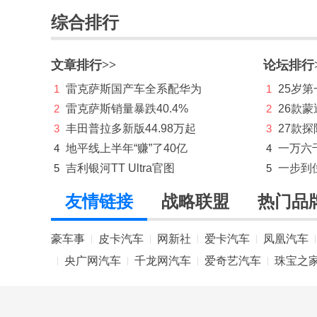
红旗
综合排行
华境
文章排行>>
论坛排行
华为问界
1
雷克萨斯国产车全系配华为
1
25岁
华为享界
2
雷克萨斯销量暴跌40.4%
2
26款蒙
3
丰田普拉多新版44.98万起
3
27款
华为智界
4
地平线上半年“赚”了40亿
4
一万六
华为尊界
5
吉利银河TT Ultra官图
5
一步到
I
友情链接
战略联盟
热门品
iCar
豪车事
皮卡汽车
网新社
爱卡汽车
凤凰汽车
|
|
|
|
|
J
央广网汽车
千龙网汽车
爱奇艺汽车
珠宝之
|
|
|
|
Jeep
江淮汽车