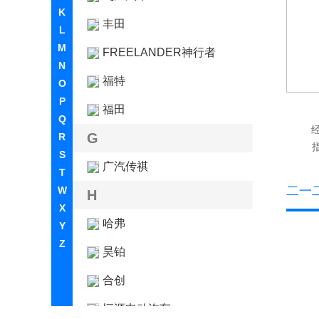
K
丰田
L
M
FREELANDER神行者
N
福特
O
P
福田
Q
G
R
指
S
广汽传祺
T
二一
W
H
X
哈弗
Y
Z
昊铂
合创
恒源电动汽车