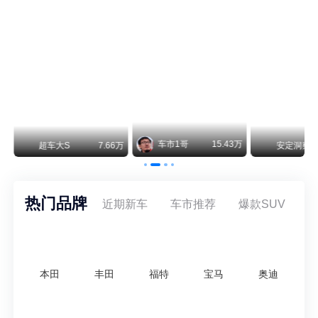
不要伤了余承东的心！不内卷价格的华为，弥足珍贵！
纵观鸿蒙智行一路走来的发展路径，很难得地走出了一条和当下车市截然不同的道路：不靠降价走量、不参与低端价格厮杀，始终以技术迭代、架构创新、智能化体验升级、整车品质突破作为核心驱动力，稳步实现产品价值向上、品牌价格带稳步攀升。
车市1哥
15.43万
万
超车大S
7.66万
安定洞察
热门品牌
近期新车
车市推荐
爆款SUV
本田
丰田
福特
宝马
奥迪