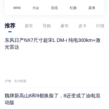
MINI
大众
别克
红旗
蔚来
推荐
新车
导购
豪车
皮卡
行情
东风日产NX7尺寸超宋L DM-i 纯电300km+激
光雷达
卢奇
9小时前
魏牌新高山8和9都换脸了，8还变成了油电混
动版