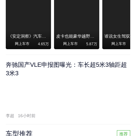
《安定洞察》汽车烧不烧油，和石油安全无关！
皮卡也能豪华越野！纵横F700上市，限时卖29.99万起
网上车市
网上车市
网上车市
4.65万
5.87万
奔驰国产VLE申报图曝光：车长超5米3轴距超
3米3
李超
16小时前
车型推荐
推荐