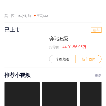
莫一西
15小时前
#
宝马iX3
已上市
新车
奔驰E级
44.01-56.95万
指导价：
车型频道
新车图片
推荐小视频
更多