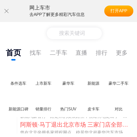
网上车市
打开APP
去APP了解更多精彩汽车信息
搜索关键词
首页
找车
二手车
直播
排行
更多
条件选车
上市新车
豪华车
新能源
豪华二手车
不要伤了余承东的心！不内卷价格的华为，弥足珍贵！
新能源口碑
销量排行
热门SUV
皮卡车
对比
纵观鸿蒙智行一路走来的发展路径，很难得地走出了一条和当下车市截然不同的道路：不靠降价走量、不参与低端价格厮杀，始终以技术迭代、架构创新、智能化体验升级、整车品质突破作为核心驱动力，稳步实现产品价值向上、品牌价格带稳步攀升。
阿斯顿·马丁退出北京市场 三家门店全部关闭
曾在北京坐拥多家授权网点、稳居华北超豪华汽车市场重要一席的阿斯顿·马丁，如今彻底走完了在北京新车零售的全部征程。