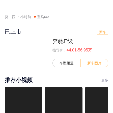
莫一西
9小时前
#
宝马iX3
已上市
新车
奔驰E级
44.01-56.95万
指导价：
车型频道
新车图片
推荐小视频
更多