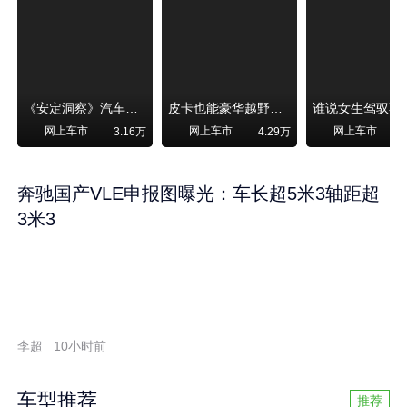
《安定洞察》汽车烧不烧油，和石油安全无关！
皮卡也能豪华越野！纵横F700上市，限时卖29.99万起
网上车市
网上车市
网上车市
3.16万
4.29万
奔驰国产VLE申报图曝光：车长超5米3轴距超
3米3
李超
10小时前
车型推荐
推荐