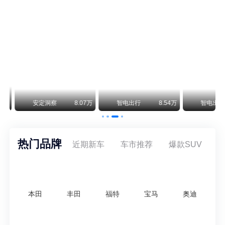
阿斯顿·马丁退出北京市场 三家门店全部关闭
曾在北京坐拥多家授权网点、稳居华北超豪华汽车市场重要一席的阿斯顿·马丁，如今彻底走完了在北京新车零售的全部征程。
不要伤了余承东的心！不内卷价格的华为，弥足珍贵！
纵观鸿蒙智行一路走来的发展路径，很难得地走出了一条和当下车市截然不同的道路：不靠降价走量、不参与低端价格厮杀，始终以技术迭代、架构创新、智能化体验升级、整车品质突破作为核心驱动力，稳步实现产品价值向上、品牌价格带稳步攀升。
万
安定洞察
8.07万
智电出行
8.54万
智电出行
热门品牌
近期新车
车市推荐
爆款SUV
本田
丰田
福特
宝马
奥迪