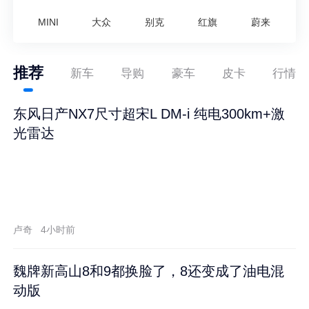
MINI
大众
别克
红旗
蔚来
推荐
新车
导购
豪车
皮卡
行情
东风日产NX7尺寸超宋L DM-i 纯电300km+激
光雷达
卢奇
4小时前
魏牌新高山8和9都换脸了，8还变成了油电混
动版