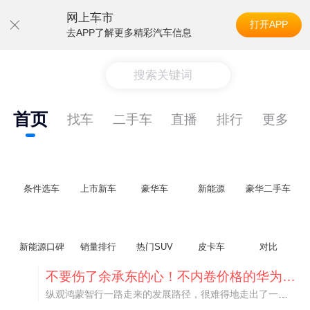
网上车市
打开APP
去APP了解更多精彩汽车信息
搜索关键词
首页
找车
二手车
直播
排行
更多
条件选车
上市新车
豪华车
新能源
豪华二手车
新能源口碑
销量排行
热门SUV
皮卡车
对比
不要伤了余承东的心！不内卷价格的华为，弥足珍贵！
纵观鸿蒙智行一路走来的发展路径，很难得地走出了一条和当下车市截然不同的道路：不靠降价走量、不参与低端价格厮杀，始终以技术迭代、架构创新、智能化体验升级、整车品质突破作为核心驱动力，稳步实现产品价值向上、品牌价格带稳步攀升。