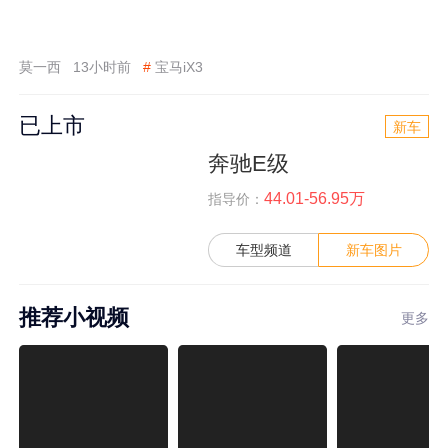
莫一西
13小时前
#
宝马iX3
已上市
新车
奔驰E级
44.01-56.95万
指导价：
车型频道
新车图片
推荐小视频
更多