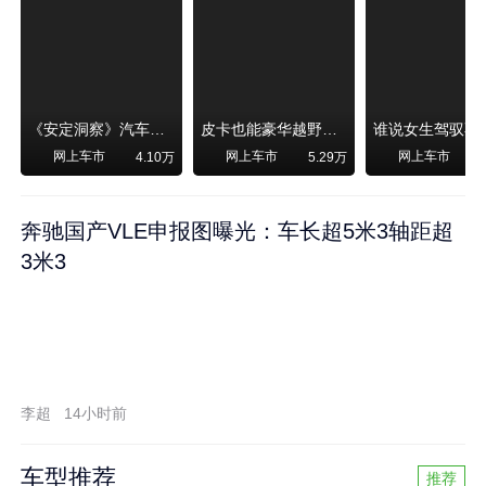
《安定洞察》汽车烧不烧油，和石油安全无关！
皮卡也能豪华越野！纵横F700上市，限时卖29.99万起
网上车市
网上车市
网上车市
4.10万
5.29万
奔驰国产VLE申报图曝光：车长超5米3轴距超
3米3
李超
14小时前
车型推荐
推荐