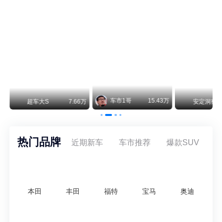
不要伤了余承东的心！不内卷价格的华为，弥足珍贵！
纵观鸿蒙智行一路走来的发展路径，很难得地走出了一条和当下车市截然不同的道路：不靠降价走量、不参与低端价格厮杀，始终以技术迭代、架构创新、智能化体验升级、整车品质突破作为核心驱动力，稳步实现产品价值向上、品牌价格带稳步攀升。
车市1哥
15.43万
万
超车大S
7.66万
安定洞察
热门品牌
近期新车
车市推荐
爆款SUV
本田
丰田
福特
宝马
奥迪