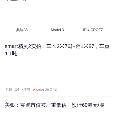
奥迪A3
Model 3
ID.4 CROZZ
smart精灵2实拍：车长2米76轴距1米87，车重
1.1吨
李超
14小时前
#
smart精灵#2
美银：零跑市值被严重低估！预计60港元/股