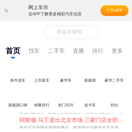
网上车市
打开APP
去APP了解更多精彩汽车信息
搜索关键词
首页
找车
二手车
直播
排行
更多
条件选车
上市新车
豪华车
新能源
豪华二手车
不要伤了余承东的心！不内卷价格的华为，弥足珍贵！
新能源口碑
销量排行
热门SUV
皮卡车
对比
纵观鸿蒙智行一路走来的发展路径，很难得地走出了一条和当下车市截然不同的道路：不靠降价走量、不参与低端价格厮杀，始终以技术迭代、架构创新、智能化体验升级、整车品质突破作为核心驱动力，稳步实现产品价值向上、品牌价格带稳步攀升。
阿斯顿·马丁退出北京市场 三家门店全部关闭
曾在北京坐拥多家授权网点、稳居华北超豪华汽车市场重要一席的阿斯顿·马丁，如今彻底走完了在北京新车零售的全部征程。