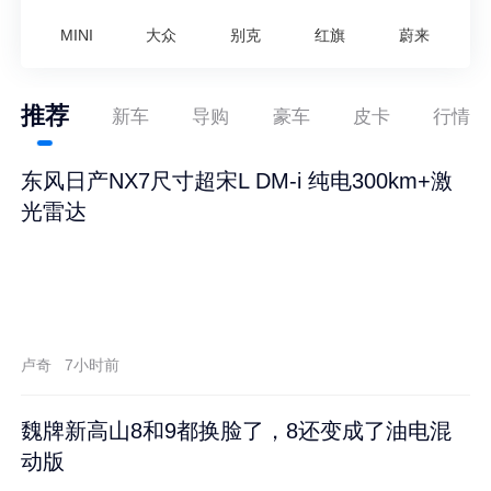
MINI
大众
别克
红旗
蔚来
推荐
新车
导购
豪车
皮卡
行情
东风日产NX7尺寸超宋L DM-i 纯电300km+激
光雷达
卢奇
7小时前
魏牌新高山8和9都换脸了，8还变成了油电混
动版