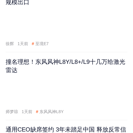
规模出口
徐辉
1天前
#
至境E7
撞名理想！东风风神L8Y/L8+/L9十几万给激光
雷达
师梦琼
1天前
#
东风风神L8Y
通用CEO缺席签约 3年未踏足中国 释放反常信