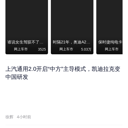
谁说女生驾驭不了大SUV？看我开问界M6驰骋坝上草原！
时隔21年，奥迪A2强势归来！
网上车市
网上车市
网上车市
3525
5.03万
1
上汽通用2.0开启“中方”主导模式，凯迪拉克变
中国研发
徐辉
4小时前