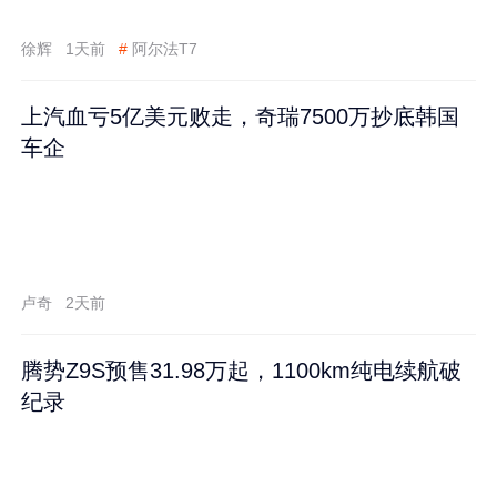
徐辉
1天前
#
阿尔法T7
上汽血亏5亿美元败走，奇瑞7500万抄底韩国
车企
卢奇
2天前
腾势Z9S预售31.98万起，1100km纯电续航破
纪录