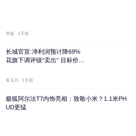
李超
1天前
长城官宣:净利润预计降69%
花旗下调评级“卖出” 目标价再
跌60%
朱玉川
1天前
极狐阿尔法T7内饰亮相：致敬小米？1.1米PH
UD更猛