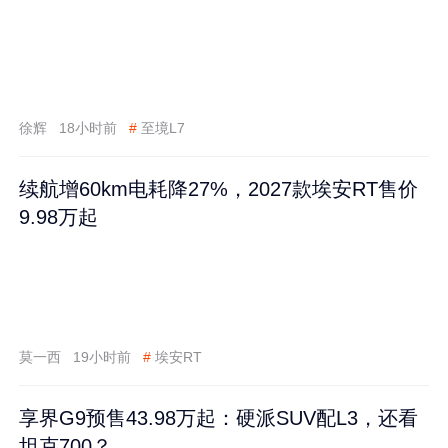
徐辉
18小时前
#
至境L7
续航增60km电耗降27%，2027款埃安RT售价
9.98万起
莫一西
19小时前
#
埃安RT
享界G9预售43.98万起：硬派SUV配L3，还看
坦克700？