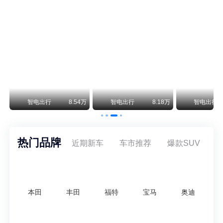
尊界V800 V680售价64.8-101.6万 1千万内最好的MPV
余承东刚刚把尊界V680和V800的正式售价亮出来了——64.8万起和76.6万起。对比预售时65-90万和80-120万的区间，起售价都往下调了一截，这个信号很明确：尊界想在百万级MPV市场尽快站稳脚跟。
通用CEO缺席签约 3年未踏足中国 释放反常信号
8月5日，上汽集团与通用汽车在上海完成上汽通用合资协议续约，合作周期一次性延长20年至2047年，这场关乎中美汽车标杆合资企业未来二十年走向的重磅签约仪式，备受全行业瞩目。
万
智电出行
8.54万
智电出行
8.18万
智电出行
热门品牌
近期新车
车市推荐
爆款SUV
本田
丰田
福特
宝马
奥迪