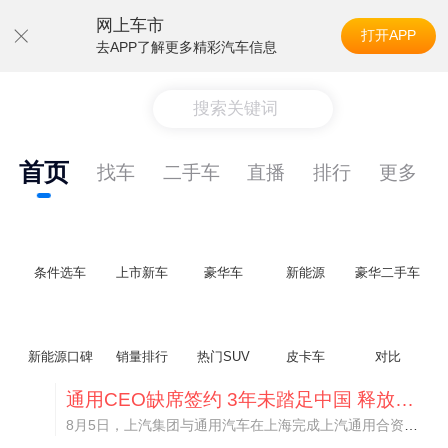
网上车市
打开APP
去APP了解更多精彩汽车信息
搜索关键词
首页
找车
二手车
直播
排行
更多
条件选车
上市新车
豪华车
新能源
豪华二手车
新能源口碑
销量排行
热门SUV
皮卡车
对比
通用CEO缺席签约 3年未踏足中国 释放反常信号
8月5日，上汽集团与通用汽车在上海完成上汽通用合资协议续约，合作周期一次性延长20年至2047年，这场关乎中美汽车标杆合资企业未来二十年走向的重磅签约仪式，备受全行业瞩目。