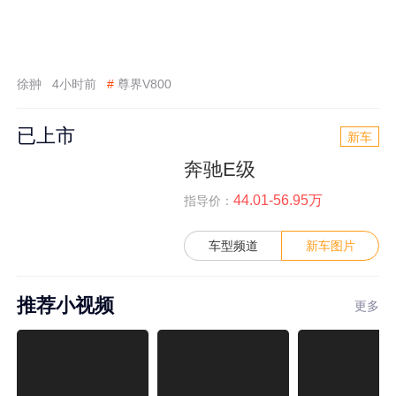
徐翀
4小时前
#
尊界V800
已上市
新车
奔驰E级
44.01-56.95万
指导价：
车型频道
新车图片
推荐小视频
更多