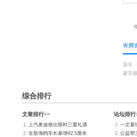
长城（皮卡）
车驰汽车
指
D
奔腾
道朗格
大众
新车
东风
豪车
东风风度
综合排行
东风风光
东风风神
文章排行>>
论坛排行
东风风行
1
上汽奥迪推出限时三重礼遇
1
一文看懂
东风富康
2
全新海鸥车长暴增42.5厘米
2
公益帮