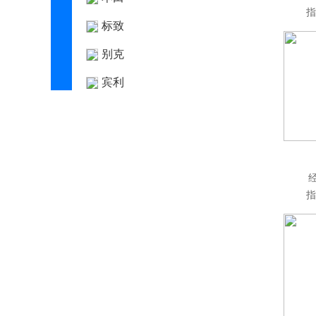
指
标致
别克
宾利
比亚迪
博速
C
长安凯程
指
长安欧尚
长安汽车
长安启源
长安UNI