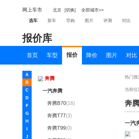
宝马
网上车市
北京
[切换]
全部城市>>
保时捷
选车
新车
导购
图片
评测
对比
BEIJING汽车
报价库
北京汽车制造厂
北京越野
报价
首页
车型
降价
图片
对比
奔驰
A
热门搜
奔腾
B
当前位
C
一汽奔腾
D
奔
奔腾B70
(16)
F
G
奔腾T77
(3)
H
一汽
奔腾T99
(0)
I
J