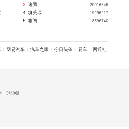
3
速腾
20016545
款
4
凯美瑞
19296217
5
雅阁
18596740
车
网易汽车
汽车之家
今日头条
易车
网通社
|
|
|
|
|
作
分站加盟