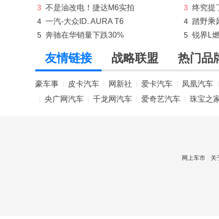
3
不是油改电！捷达M6实拍
3
终究提
东风纳米
4
一汽-大众ID. AURA T6
4
踏野乘
东风瑞泰特
5
奔驰在华销量下跌30%
5
锐界L
东风小康
友情链接
战略联盟
热门品
东风奕派
豪车事
皮卡汽车
网新社
爱卡汽车
凤凰汽车
|
|
|
|
|
东南
央广网汽车
千龙网汽车
爱奇艺汽车
珠宝之
|
|
|
|
DS
E
212
网上车市
关
F
法拉利
方程豹