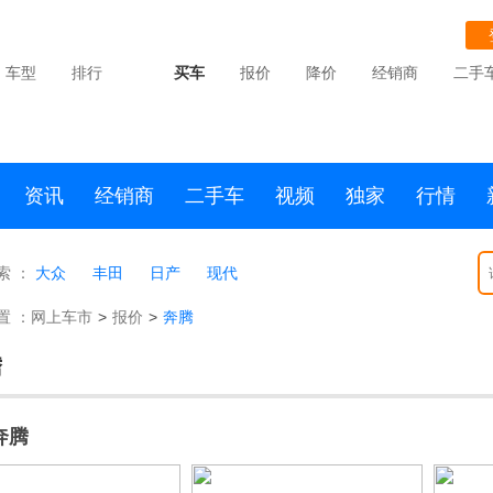
车型
排行
买车
报价
降价
经销商
二手
资讯
经销商
二手车
视频
独家
行情
索 ：
大众
丰田
日产
现代
置 ：
网上车市
>
报价
>
奔腾
腾
奔腾