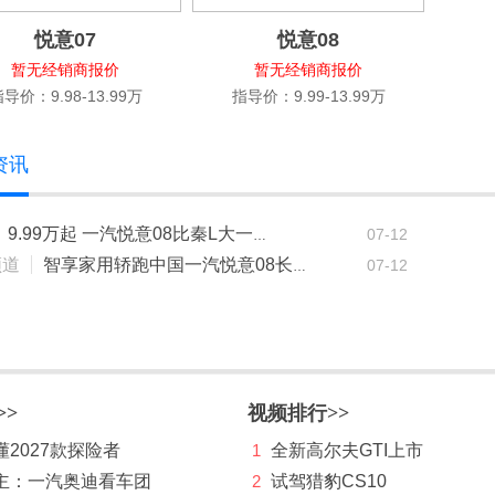
悦意07
悦意08
暂无经销商报价
暂无经销商报价
导价：9.98-13.99万
指导价：9.99-13.99万
资讯
07-12
9.99万起 一汽悦意08比秦L大一号还配激光雷达
频道
07-12
智享家用轿跑中国一汽悦意08长春车展上市 售价9.99万元起
>>
视频排行>>
2027款探险者
1
全新高尔夫GTI上市
主：一汽奥迪看车团
2
试驾猎豹CS10