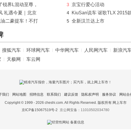
了锐界L混动至尊，
3
京宝行爱心活动
风 礼遇今夏｜北京
4
KiuSan说车 讴歌TLX 2015
燃油二豪提车！不打
5
全新汉兰达上市
牌
搜狐汽车
环球网汽车
中华网汽车
人民网汽车
新浪汽
|
|
|
|
家
天极网
车云网
|
|
于我们
网站地图
招聘信息
联系我们
建议反馈
隐私权声明
服务协议
网站合
Copyright © 1999 -
2026 cheshi.com. All Rights Reserved. 版权所有 网上车市
京ICP备15067519号-2
京公网安备：11010502034780