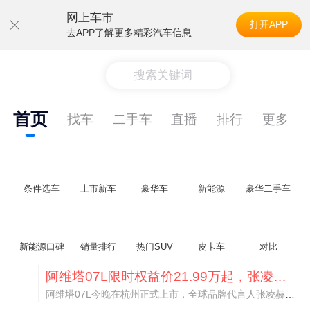
网上车市
打开APP
去APP了解更多精彩汽车信息
搜索关键词
首页
找车
二手车
直播
排行
更多
条件选车
上市新车
豪华车
新能源
豪华二手车
新能源口碑
销量排行
热门SUV
皮卡车
对比
阿维塔07L限时权益价21.99万起，张凌赫成首位车主
阿维塔07L今晚在杭州正式上市，全球品牌代言人张凌赫现场提车，成为这台车的第一位主人。三个版本：Elite纯电版22.99万，Max+后驱纯电版24.99万，Ultra三电机四驱版27.99万。