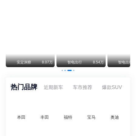
保时捷CEO证实：纯电718将复活！因为奥迪需要
保时捷新任CEO迈克尔·莱特斯最近接受德国《法兰克福汇报》采访，直接给纯电718项目吃了颗定心丸。之前外界传得沸沸扬扬，说这个项目可能推迟甚至取消，现在CEO亲自出面澄清：“关于电动718，我们已经得出结论，将会打造这款车型，因为这是经济上的最佳解决方案，也会是一款非常出色的汽车。”
阿维塔07L限时权益价21.99万起，张凌赫成首位车主
阿维塔07L今晚在杭州正式上市，全球品牌代言人张凌赫现场提车，成为这台车的第一位主人。三个版本：Elite纯电版22.99万，Max+后驱纯电版24.99万，Ultra三电机四驱版27.99万。
万
安定洞察
8.07万
智电出行
8.54万
智电出行
热门品牌
近期新车
车市推荐
爆款SUV
本田
丰田
福特
宝马
奥迪