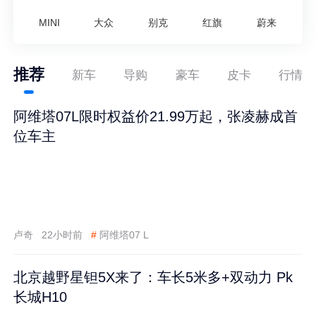
MINI
大众
别克
红旗
蔚来
推荐
新车
导购
豪车
皮卡
行情
阿维塔07L限时权益价21.99万起，张凌赫成首
位车主
卢奇
22小时前
#
阿维塔07 L
北京越野星钽5X来了：车长5米多+双动力 Pk
长城H10