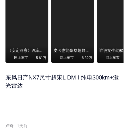
《安定洞察》汽车烧不烧油，和石油安全无关！
皮卡也能豪华越野！纵横F700上市，限时卖29.99万起
网上车市
网上车市
网上车市
5.61万
6.32万
东风日产NX7尺寸超宋L DM-i 纯电300km+激
光雷达
卢奇
1天前