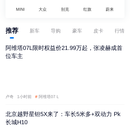
MINI
大众
别克
红旗
蔚来
推荐
新车
导购
豪车
皮卡
行情
阿维塔07L限时权益价21.99万起，张凌赫成首
位车主
卢奇
1小时前
#
阿维塔07 L
北京越野星钽5X来了：车长5米多+双动力 Pk
长城H10