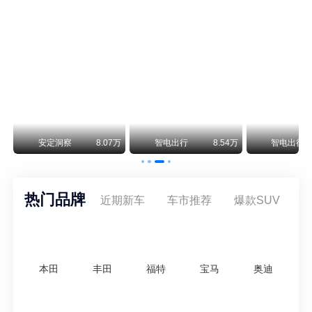
smart精灵2实拍：车长2米76轴距1米87，车重1.1吨
smart fortwo的纯电继任者终于有实车了。smart精灵2号出现在工信部最新一批申报目录中，外观和概念车几乎一模一样，量产还原度相当高。
阿维塔07L限时权益价21.99万起，张凌赫成首位车主
阿维塔07L今晚在杭州正式上市，全球品牌代言人张凌赫现场提车，成为这台车的第一位主人。三个版本：Elite纯电版22.99万，Max+后驱纯电版24.99万，Ultra三电机四驱版27.99万。
万
安定洞察
8.07万
智电出行
8.54万
智电出行
热门品牌
近期新车
车市推荐
爆款SUV
本田
丰田
福特
宝马
奥迪