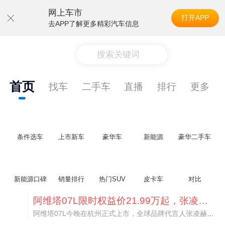
网上车市
打开APP
去APP了解更多精彩汽车信息
搜索关键词
首页
找车
二手车
直播
排行
更多
条件选车
上市新车
豪华车
新能源
豪华二手车
新能源口碑
销量排行
热门SUV
皮卡车
对比
阿维塔07L限时权益价21.99万起，张凌赫成首位车主
阿维塔07L今晚在杭州正式上市，全球品牌代言人张凌赫现场提车，成为这台车的第一位主人。三个版本：Elite纯电版22.99万，Max+后驱纯电版24.99万，Ultra三电机四驱版27.99万。