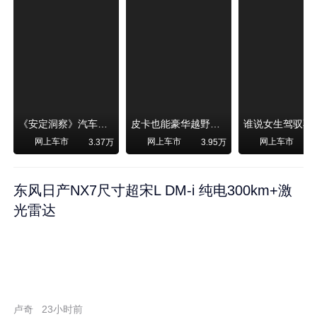
《安定洞察》汽车烧不烧油，和石油安全无关！
皮卡也能豪华越野！纵横F700上市，限时卖29.99万起
网上车市
网上车市
网上车市
3.37万
3.95万
东风日产NX7尺寸超宋L DM-i 纯电300km+激
光雷达
卢奇
23小时前