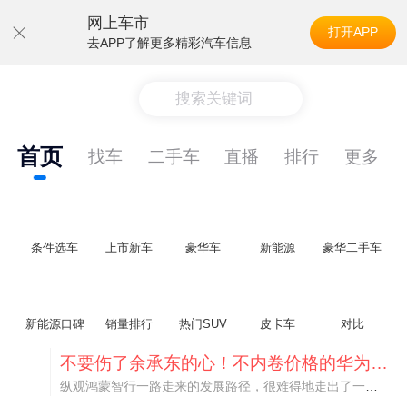
网上车市
打开APP
去APP了解更多精彩汽车信息
搜索关键词
首页
找车
二手车
直播
排行
更多
条件选车
上市新车
豪华车
新能源
豪华二手车
新能源口碑
销量排行
热门SUV
皮卡车
对比
不要伤了余承东的心！不内卷价格的华为，弥足珍贵！
纵观鸿蒙智行一路走来的发展路径，很难得地走出了一条和当下车市截然不同的道路：不靠降价走量、不参与低端价格厮杀，始终以技术迭代、架构创新、智能化体验升级、整车品质突破作为核心驱动力，稳步实现产品价值向上、品牌价格带稳步攀升。