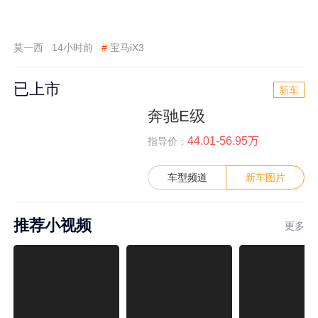
莫一西
14小时前
#
宝马iX3
已上市
新车
奔驰E级
44.01-56.95万
指导价：
车型频道
新车图片
推荐小视频
更多