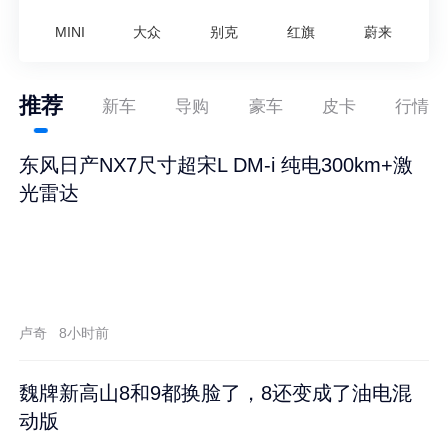
MINI
大众
别克
红旗
蔚来
推荐
新车
导购
豪车
皮卡
行情
东风日产NX7尺寸超宋L DM-i 纯电300km+激
光雷达
卢奇
8小时前
魏牌新高山8和9都换脸了，8还变成了油电混
动版