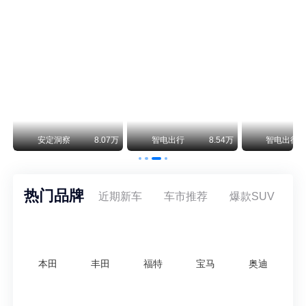
阿斯顿·马丁退出北京市场 三家门店全部关闭
曾在北京坐拥多家授权网点、稳居华北超豪华汽车市场重要一席的阿斯顿·马丁，如今彻底走完了在北京新车零售的全部征程。
不要伤了余承东的心！不内卷价格的华为，弥足珍贵！
纵观鸿蒙智行一路走来的发展路径，很难得地走出了一条和当下车市截然不同的道路：不靠降价走量、不参与低端价格厮杀，始终以技术迭代、架构创新、智能化体验升级、整车品质突破作为核心驱动力，稳步实现产品价值向上、品牌价格带稳步攀升。
万
安定洞察
8.07万
智电出行
8.54万
智电出行
热门品牌
近期新车
车市推荐
爆款SUV
本田
丰田
福特
宝马
奥迪