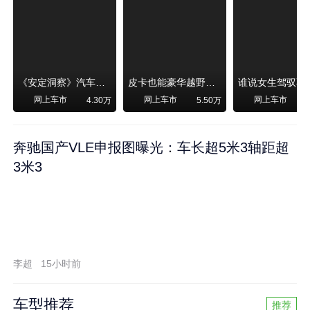
《安定洞察》汽车烧不烧油，和石油安全无关！
皮卡也能豪华越野！纵横F700上市，限时卖29.99万起
网上车市
网上车市
网上车市
4.30万
5.50万
奔驰国产VLE申报图曝光：车长超5米3轴距超
3米3
李超
15小时前
车型推荐
推荐