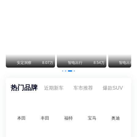
阿斯顿·马丁退出北京市场 三家门店全部关闭
曾在北京坐拥多家授权网点、稳居华北超豪华汽车市场重要一席的阿斯顿·马丁，如今彻底走完了在北京新车零售的全部征程。
不要伤了余承东的心！不内卷价格的华为，弥足珍贵！
纵观鸿蒙智行一路走来的发展路径，很难得地走出了一条和当下车市截然不同的道路：不靠降价走量、不参与低端价格厮杀，始终以技术迭代、架构创新、智能化体验升级、整车品质突破作为核心驱动力，稳步实现产品价值向上、品牌价格带稳步攀升。
万
安定洞察
8.07万
智电出行
8.54万
智电出行
热门品牌
近期新车
车市推荐
爆款SUV
本田
丰田
福特
宝马
奥迪