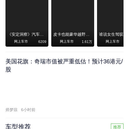
《安定洞察》汽车烧不烧油，和石油安全无关！
皮卡也能豪华越野！纵横F700上市，限时卖29.99万起
网上车市
网上车市
网上车市
6209
1.61万
美国花旗：奇瑞市值被严重低估！预计36港元/
股
师梦琼
6小时前
车型推荐
推荐