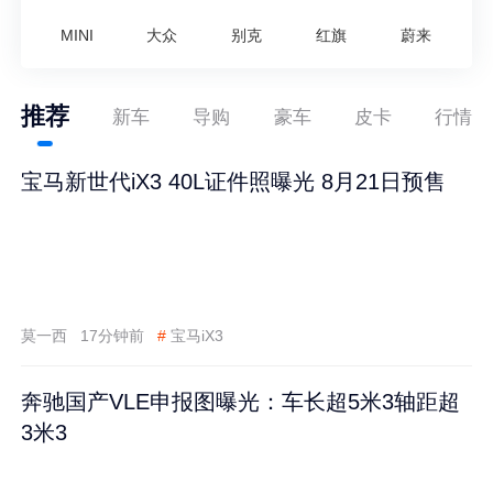
MINI
大众
别克
红旗
蔚来
推荐
新车
导购
豪车
皮卡
行情
宝马新世代iX3 40L证件照曝光 8月21日预售
莫一西
17分钟前
#
宝马iX3
奔驰国产VLE申报图曝光：车长超5米3轴距超
3米3