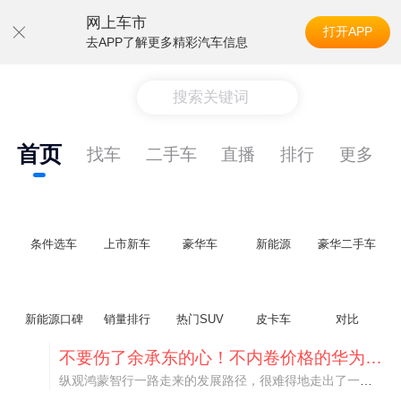
网上车市
打开APP
去APP了解更多精彩汽车信息
搜索关键词
首页
找车
二手车
直播
排行
更多
条件选车
上市新车
豪华车
新能源
豪华二手车
新能源口碑
销量排行
热门SUV
皮卡车
对比
不要伤了余承东的心！不内卷价格的华为，弥足珍贵！
纵观鸿蒙智行一路走来的发展路径，很难得地走出了一条和当下车市截然不同的道路：不靠降价走量、不参与低端价格厮杀，始终以技术迭代、架构创新、智能化体验升级、整车品质突破作为核心驱动力，稳步实现产品价值向上、品牌价格带稳步攀升。