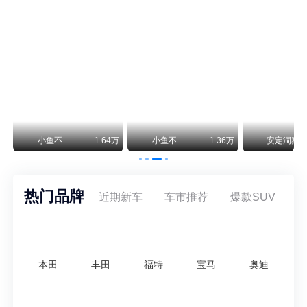
保时捷CEO证实：纯电718将复活！因为奥迪需要
保时捷新任CEO迈克尔·莱特斯最近接受德国《法兰克福汇报》采访，直接给纯电718项目吃了颗定心丸。之前外界传得沸沸扬扬，说这个项目可能推迟甚至取消，现在CEO亲自出面澄清：“关于电动718，我们已经得出结论，将会打造这款车型，因为这是经济上的最佳解决方案，也会是一款非常出色的汽车。”
神行者目标年销30万辆，要把路虎销量翻倍
路虎品牌全球一年卖多少？大约38万辆。也就是说，这个刚复活的新能源品牌，目标是干到路虎全球销量的八成。如果真能跑到30万辆，两者加起来就是68万辆——比现在路虎单独的数字，翻了接近一倍！说“再造一个路虎”，真不夸张。
万
小鱼不刹车
1.64万
小鱼不刹车
1.36万
安定洞察
热门品牌
近期新车
车市推荐
爆款SUV
本田
丰田
福特
宝马
奥迪