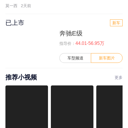
莫一西
2天前
已上市
新车
奔驰E级
44.01-56.95万
指导价：
车型频道
新车图片
推荐小视频
更多