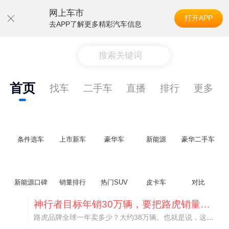
网上车市
打开APP
去APP了解更多精彩汽车信息
搜索关键词
首页
找车
二手车
直播
排行
更多
条件选车
上市新车
豪华车
新能源
豪华二手车
新能源口碑
销量排行
热门SUV
皮卡车
对比
神行者目标年销30万辆，要把路虎销量翻倍
路虎品牌全球一年卖多少？大约38万辆。也就是说，这个刚复活的新能源品牌，目标是干到路虎全球销量的八成。如果真能跑到30万辆，两者加起来就是68万辆——比现在路虎单独的数字，翻了接近一倍！说“再造一个路虎”，真不夸张。