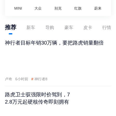
MINI
大众
别克
红旗
蔚来
推荐
新车
导购
豪车
皮卡
行情
神行者目标年销30万辆，要把路虎销量翻倍
卢奇
6小时前
#
神行者8
路虎卫士驭强限时价驾到，7
2.8万元起硬核传奇即刻拥有