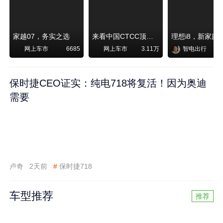
家越07，务实之选
来看中国CTCC顶级赛事艾瑞泽8 pro赛车如何脱颖而出
网上车市
网上车市
智电出行
6685
3.11万
保时捷CEO证实：纯电718将复活！因为奥迪
需要
卢奇
2天前
#
保时捷718
车型推荐
推荐