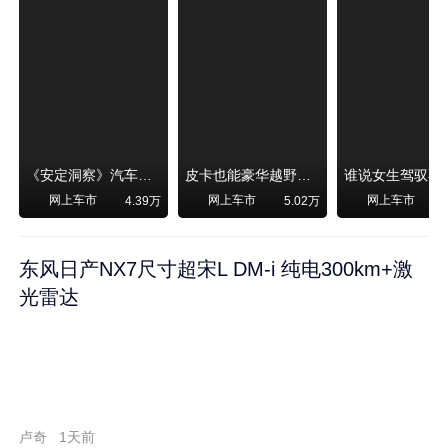
《安定洞察》汽车烧不烧油，和石油安全无关！
皮卡也能豪华越野！纵横F700上市，限时卖29.99万起
网上车市
网上车市
网上车市
4.39万
5.02万
东风日产NX7尺寸超宋L DM-i 纯电300km+激
光雷达
卢奇
1天前