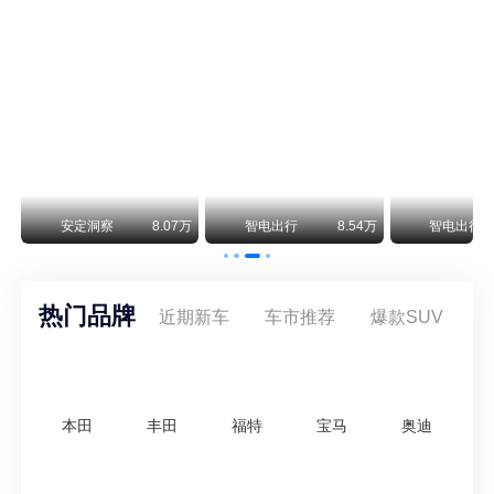
保时捷CEO证实：纯电718将复活！因为奥迪需要
保时捷新任CEO迈克尔·莱特斯最近接受德国《法兰克福汇报》采访，直接给纯电718项目吃了颗定心丸。之前外界传得沸沸扬扬，说这个项目可能推迟甚至取消，现在CEO亲自出面澄清：“关于电动718，我们已经得出结论，将会打造这款车型，因为这是经济上的最佳解决方案，也会是一款非常出色的汽车。”
阿维塔07L限时权益价21.99万起，张凌赫成首位车主
阿维塔07L今晚在杭州正式上市，全球品牌代言人张凌赫现场提车，成为这台车的第一位主人。三个版本：Elite纯电版22.99万，Max+后驱纯电版24.99万，Ultra三电机四驱版27.99万。
万
安定洞察
8.07万
智电出行
8.54万
智电出行
热门品牌
近期新车
车市推荐
爆款SUV
本田
丰田
福特
宝马
奥迪