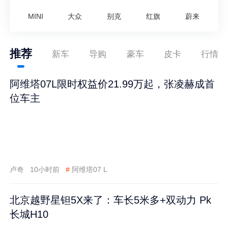
MINI
大众
别克
红旗
蔚来
推荐
新车
导购
豪车
皮卡
行情
阿维塔07L限时权益价21.99万起，张凌赫成首
位车主
卢奇
10小时前
#
阿维塔07 L
北京越野星钽5X来了：车长5米多+双动力 Pk
长城H10