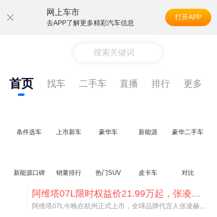
网上车市
打开APP
去APP了解更多精彩汽车信息
搜索关键词
首页
找车
二手车
直播
排行
更多
条件选车
上市新车
豪华车
新能源
豪华二手车
新能源口碑
销量排行
热门SUV
皮卡车
对比
阿维塔07L限时权益价21.99万起，张凌赫成首位车主
阿维塔07L今晚在杭州正式上市，全球品牌代言人张凌赫现场提车，成为这台车的第一位主人。三个版本：Elite纯电版22.99万，Max+后驱纯电版24.99万，Ultra三电机四驱版27.99万。