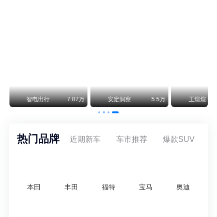
不要伤了余承东的心！不内卷价格的华为，弥足珍贵！
纵观鸿蒙智行一路走来的发展路径，很难得地走出了一条和当下车市截然不同的道路：不靠降价走量、不参与低端价格厮杀，始终以技术迭代、架构创新、智能化体验升级、整车品质突破作为核心驱动力，稳步实现产品价值向上、品牌价格带稳步攀升。
万
智电出行
7.87万
安定洞察
5.5万
王煊煊的爱车日记
热门品牌
近期新车
车市推荐
爆款SUV
本田
丰田
福特
宝马
奥迪