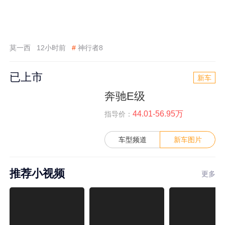
莫一西
12小时前
#
神行者8
已上市
新车
奔驰E级
44.01-56.95万
指导价：
车型频道
新车图片
推荐小视频
更多