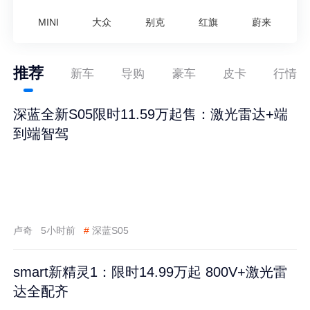
MINI
大众
别克
红旗
蔚来
推荐
新车
导购
豪车
皮卡
行情
深蓝全新S05限时11.59万起售：激光雷达+端
到端智驾
卢奇
5小时前
#
深蓝S05
smart新精灵1：限时14.99万起 800V+激光雷
达全配齐