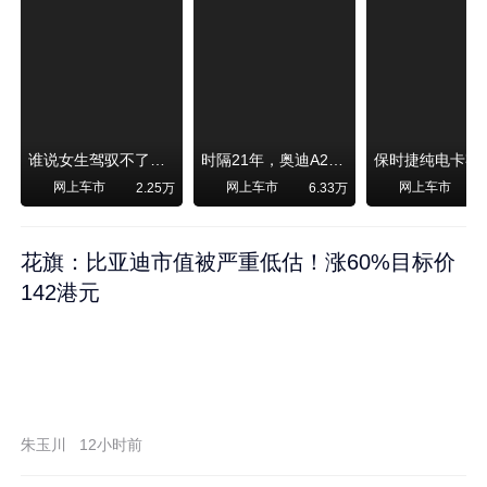
谁说女生驾驭不了大SUV？看我开问界M6驰骋坝上草原！
时隔21年，奥迪A2强势归来！
网上车市
网上车市
网上车市
2.25万
6.33万
1
花旗：比亚迪市值被严重低估！涨60%目标价
142港元
朱玉川
12小时前