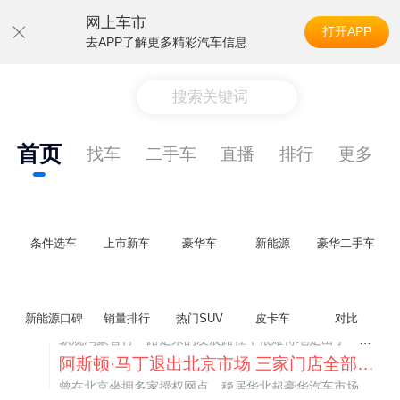
网上车市
打开APP
去APP了解更多精彩汽车信息
搜索关键词
首页
找车
二手车
直播
排行
更多
条件选车
上市新车
豪华车
新能源
豪华二手车
不要伤了余承东的心！不内卷价格的华为，弥足珍贵！
新能源口碑
销量排行
热门SUV
皮卡车
对比
纵观鸿蒙智行一路走来的发展路径，很难得地走出了一条和当下车市截然不同的道路：不靠降价走量、不参与低端价格厮杀，始终以技术迭代、架构创新、智能化体验升级、整车品质突破作为核心驱动力，稳步实现产品价值向上、品牌价格带稳步攀升。
阿斯顿·马丁退出北京市场 三家门店全部关闭
曾在北京坐拥多家授权网点、稳居华北超豪华汽车市场重要一席的阿斯顿·马丁，如今彻底走完了在北京新车零售的全部征程。