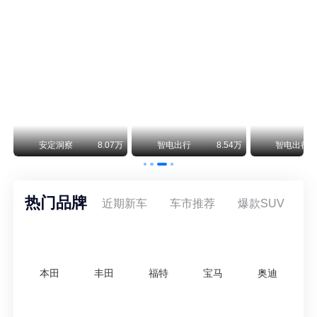
smart精灵2实拍：车长2米76轴距1米87，车重1.1吨
smart fortwo的纯电继任者终于有实车了。smart精灵2号出现在工信部最新一批申报目录中，外观和概念车几乎一模一样，量产还原度相当高。
美国花旗：奇瑞市值被严重低估！预计36港元/股
近期美国权威投行花旗再度发布研报，坚定维持奇瑞汽车（09973.HK）买入评级，将其合理目标价定格在36港元/股。对照公司最新25.46港元的二级市场现价，这一目标价意味着股价存在41.4%的可观上行空间，花旗直言，当前资本市场受短期市场情绪、国内车市价格战扰动，明显低估了奇瑞长期价值与全球化成长潜力。
万
安定洞察
8.07万
智电出行
8.54万
智电出行
热门品牌
近期新车
车市推荐
爆款SUV
本田
丰田
福特
宝马
奥迪