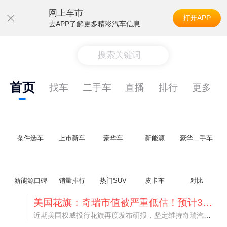
网上车市
打开APP
去APP了解更多精彩汽车信息
搜索关键词
首页
找车
二手车
直播
排行
更多
条件选车
上市新车
豪华车
新能源
豪华二手车
新能源口碑
销量排行
热门SUV
皮卡车
对比
美国花旗：奇瑞市值被严重低估！预计36港元/股
近期美国权威投行花旗再度发布研报，坚定维持奇瑞汽车（09973.HK）买入评级，将其合理目标价定格在36港元/股。对照公司最新25.46港元的二级市场现价，这一目标价意味着股价存在41.4%的可观上行空间，花旗直言，当前资本市场受短期市场情绪、国内车市价格战扰动，明显低估了奇瑞长期价值与全球化成长潜力。