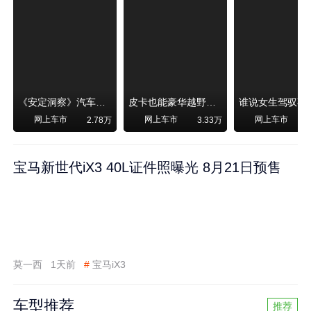
《安定洞察》汽车烧不烧油，和石油安全无关！
皮卡也能豪华越野！纵横F700上市，限时卖29.99万起
网上车市
网上车市
网上车市
2.78万
3.33万
宝马新世代iX3 40L证件照曝光 8月21日预售
莫一西
1天前
#
宝马iX3
车型推荐
推荐