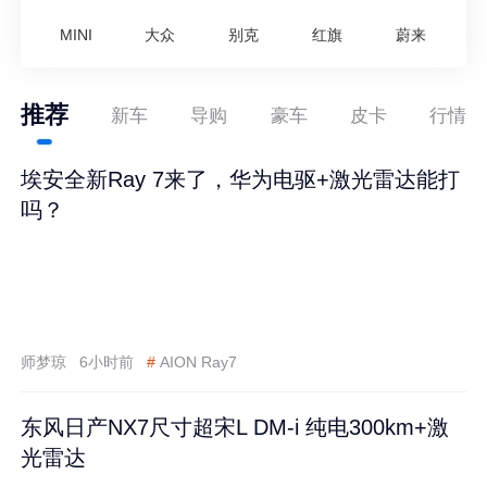
MINI
大众
别克
红旗
蔚来
推荐
新车
导购
豪车
皮卡
行情
埃安全新Ray 7来了，华为电驱+激光雷达能打
吗？
师梦琼
6小时前
#
AION Ray7
东风日产NX7尺寸超宋L DM-i 纯电300km+激
光雷达