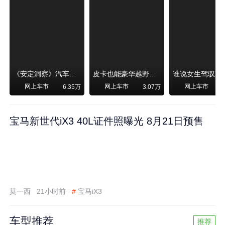
《安定洞察》汽车烧不烧油，和石油安全无关！
皮卡也能豪华越野！纵横F700上市，限时卖29.99万起
网上车市
网上车市
网上车市
6.35万
3.07万
宝马新世代iX3 40L证件照曝光 8月21日预售
莫一西
21小时前
#
宝马iX3
车型推荐
推荐