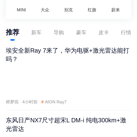
MINI
大众
别克
红旗
蔚来
推荐
新车
导购
豪车
皮卡
行情
埃安全新Ray 7来了，华为电驱+激光雷达能打
吗？
师梦琼
4小时前
#
AION Ray7
东风日产NX7尺寸超宋L DM-i 纯电300km+激
光雷达