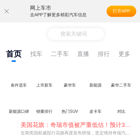
网上车市
打开APP
去APP了解更多精彩汽车信息
搜索关键词
首页
找车
二手车
直播
排行
更多
条件选车
上市新车
豪华车
新能源
豪华二手车
新能源口碑
销量排行
热门SUV
皮卡车
对比
美国花旗：奇瑞市值被严重低估！预计36港元/股
近期美国权威投行花旗再度发布研报，坚定维持奇瑞汽车（09973.HK）买入评级，将其合理目标价定格在36港元/股。对照公司最新25.46港元的二级市场现价，这一目标价意味着股价存在41.4%的可观上行空间，花旗直言，当前资本市场受短期市场情绪、国内车市价格战扰动，明显低估了奇瑞长期价值与全球化成长潜力。