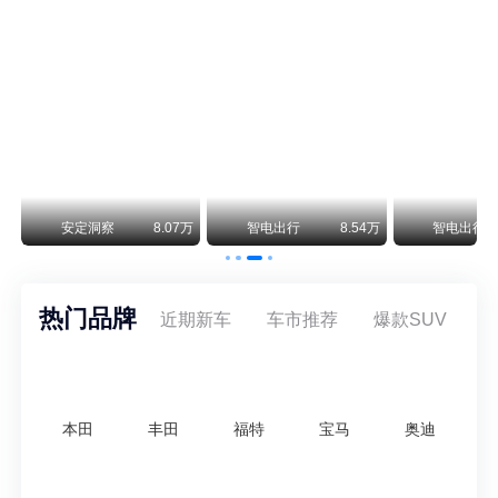
smart精灵2实拍：车长2米76轴距1米87，车重1.1吨
smart fortwo的纯电继任者终于有实车了。smart精灵2号出现在工信部最新一批申报目录中，外观和概念车几乎一模一样，量产还原度相当高。
美国花旗：奇瑞市值被严重低估！预计36港元/股
近期美国权威投行花旗再度发布研报，坚定维持奇瑞汽车（09973.HK）买入评级，将其合理目标价定格在36港元/股。对照公司最新25.46港元的二级市场现价，这一目标价意味着股价存在41.4%的可观上行空间，花旗直言，当前资本市场受短期市场情绪、国内车市价格战扰动，明显低估了奇瑞长期价值与全球化成长潜力。
万
安定洞察
8.07万
智电出行
8.54万
智电出行
热门品牌
近期新车
车市推荐
爆款SUV
本田
丰田
福特
宝马
奥迪