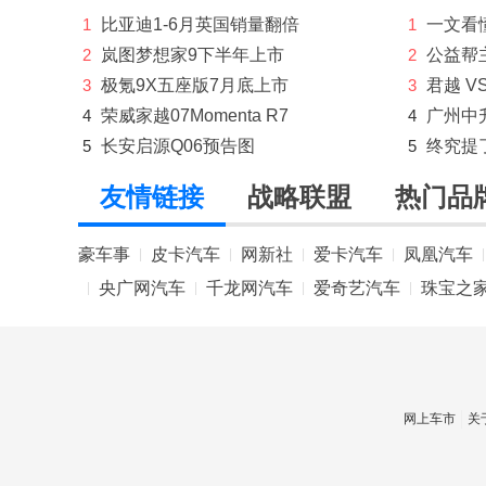
法拉利
1
比亚迪1-6月英国销量翻倍
1
一文看懂
2
岚图梦想家9下半年上市
2
公益帮
方程豹
3
极氪9X五座版7月底上市
3
君越 V
飞凡汽车
4
荣威家越07Momenta R7
4
广州中
5
长安启源Q06预告图
5
终究提
丰田
友情链接
战略联盟
热门品
FREELANDER神行者
福特
豪车事
皮卡汽车
网新社
爱卡汽车
凤凰汽车
|
|
|
|
|
福田
央广网汽车
千龙网汽车
爱奇艺汽车
珠宝之
|
|
|
|
G
广汽传祺
H
网上车市
关
哈弗