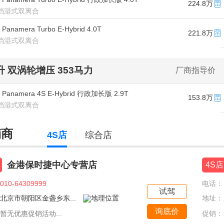
224.8万
/8挡湿式双离合
Panamera Turbo E-Hybrid 4.0T
221.8万
/8挡湿式双离合
9升 双涡轮增压 353马力
厂商指导价
 Panamera 4S E-Hybrid 行政加长版 2.9T
153.8万
/8挡湿式双离合
销商
4S店
综合店
金港保时捷中心专营店
4S店
010-64309999
电话：
试驾
北京市朝阳区金盏乡东...
地址：
询底价
暂无优惠促销活动...
促销：