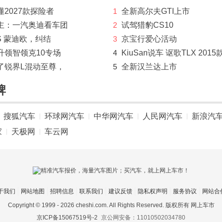
2027款探险者
1
全新高尔夫GTI上市
主：一汽奥迪看车团
2
试驾猎豹CS10
S 蒙迪欧，纠结
3
京宝行爱心活动
升领智领克10专场
4
KiuSan说车 讴歌TLX 2015
了锐界L混动至尊，
5
全新汉兰达上市
牌
搜狐汽车
环球网汽车
中华网汽车
人民网汽车
新浪汽
|
|
|
|
家
天极网
车云网
|
|
于我们
网站地图
招聘信息
联系我们
建议反馈
隐私权声明
服务协议
网站合
Copyright © 1999 -
2026 cheshi.com. All Rights Reserved. 版权所有 网上车市
京ICP备15067519号-2
京公网安备：11010502034780