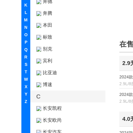
奔驰
K
L
奔腾
M
本田
N
O
标致
P
在
别克
Q
R
宾利
2.
S
T
比亚迪
2024款
W
2.9L
博速
X
Y
2024款 
C
2.9L
Z
长安凯程
4.
长安欧尚
长安汽车
2024款