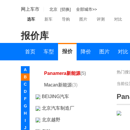
保时捷911
(24)
网上车市
北京
[切换]
全部城市>>
Panamera
(7)
选车
新车
导购
图片
评测
对比
Macan
(6)
报价库
保时捷718
(13)
Cayenne新能源
(14)
报价
首页
车型
降价
图片
对比
Taycan
(7)
A
热门搜
Panamera新能源
(5)
B
当前位
C
Macan新能源
(3)
D
Pa
BEIJING汽车
F
G
北京汽车制造厂
H
北京越野
I
J