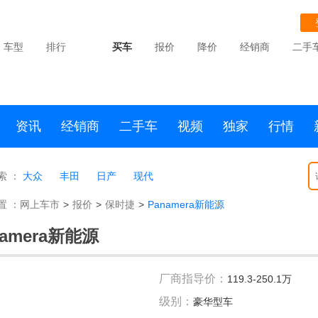
车型
排行
买车
报价
降价
经销商
二手
资讯
经销商
二手车
视频
独家
行情
索 ：
大众
丰田
日产
现代
置 ：
网上车市
>
报价
>
保时捷
>
Panamera新能源
namera新能源
厂商指导价：
119.3-250.1万
级别：
豪华型车