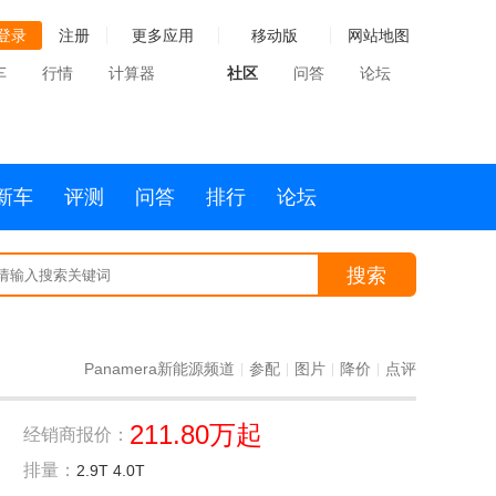
登录
注册
更多应用
移动版
网站地图
车
行情
计算器
社区
问答
论坛
新车
评测
问答
排行
论坛
搜索
Panamera新能源频道
参配
图片
降价
点评
|
|
|
|
211.80万起
经销商报价：
排量：
2.9T 4.0T