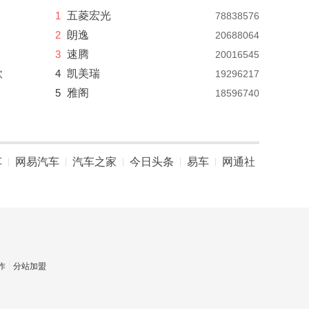
1
五菱宏光
78838576
2
朗逸
20688064
3
速腾
20016545
款
4
凯美瑞
19296217
5
雅阁
18596740
车
网易汽车
汽车之家
今日头条
易车
网通社
|
|
|
|
|
作
分站加盟