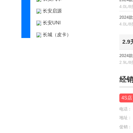
4.0L
长安启源
2024款 
长安UNI
4.0L
长城（皮卡）
2.
车驰汽车
2024款
D
2.9L
道朗格
经
大众
东风
4S店
东风风度
电话：
东风风光
地址：
促销：
东风风神