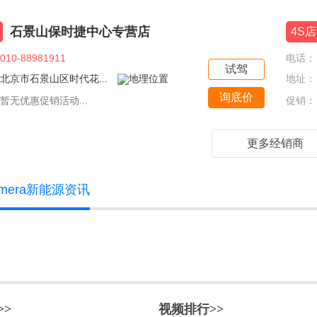
石景山保时捷中心专营店
4S店
010-88981911
电话：
试驾
北京市石景山区时代花...
地址：
询底价
暂无优惠促销活动...
促销：
更多经销商
amera新能源资讯
>>
视频排行>>