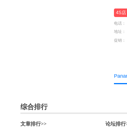
东风风行
4S店
东风富康
电话：
东风纳米
地址：
促销：
东风瑞泰特
东风小康
东风奕派
Pan
东南
DS
E
综合排行
212
F
文章排行>>
论坛排行