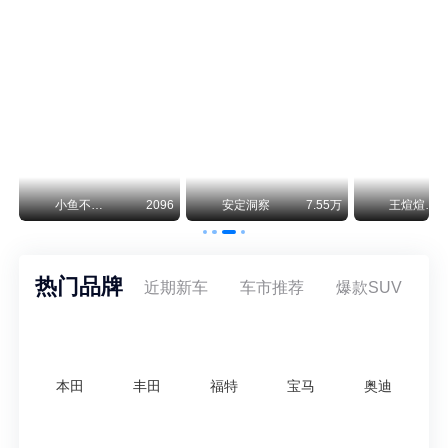
保时捷CEO证实：纯电718将复活！因为奥迪需要
保时捷新任CEO迈克尔·莱特斯最近接受德国《法兰克福汇报》采访，直接给纯电718项目吃了颗定心丸。之前外界传得沸沸扬扬，说这个项目可能推迟甚至取消，现在CEO亲自出面澄清：“关于电动718，我们已经得出结论，将会打造这款车型，因为这是经济上的最佳解决方案，也会是一款非常出色的汽车。”
神行者目标年销30万辆，要把路虎销量翻倍
路虎品牌全球一年卖多少？大约38万辆。也就是说，这个刚复活的新能源品牌，目标是干到路虎全球销量的八成。如果真能跑到30万辆，两者加起来就是68万辆——比现在路虎单独的数字，翻了接近一倍！说“再造一个路虎”，真不夸张。
78
小鱼不刹车
2096
安定洞察
7.55万
王煊煊的爱车日记
热门品牌
近期新车
车市推荐
爆款SUV
本田
丰田
福特
宝马
奥迪