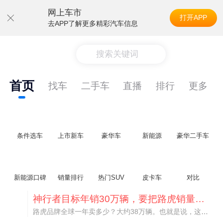
网上车市
打开APP
去APP了解更多精彩汽车信息
搜索关键词
首页
找车
二手车
直播
排行
更多
条件选车
上市新车
豪华车
新能源
豪华二手车
新能源口碑
销量排行
热门SUV
皮卡车
对比
神行者目标年销30万辆，要把路虎销量翻倍
路虎品牌全球一年卖多少？大约38万辆。也就是说，这个刚复活的新能源品牌，目标是干到路虎全球销量的八成。如果真能跑到30万辆，两者加起来就是68万辆——比现在路虎单独的数字，翻了接近一倍！说“再造一个路虎”，真不夸张。