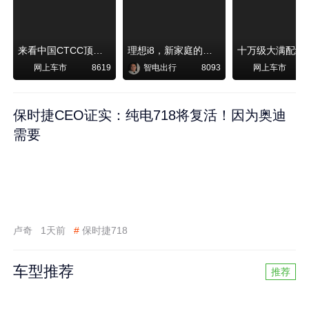
来看中国CTCC顶级赛事艾瑞泽8 pro赛车如何脱颖而出
理想i8，新家庭的刚需
网上车市
智电出行
网上车市
8619
8093
保时捷CEO证实：纯电718将复活！因为奥迪
需要
卢奇
1天前
#
保时捷718
车型推荐
推荐