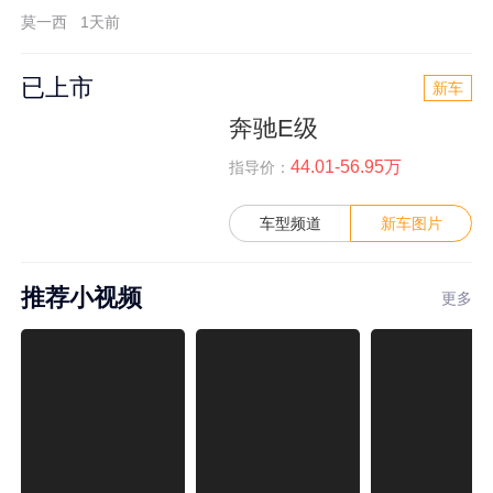
莫一西
1天前
已上市
新车
奔驰E级
44.01-56.95万
指导价：
车型频道
新车图片
推荐小视频
更多