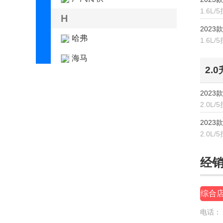
1.6L/
H
2023款
哈弗
1.6L/
海马
2.
昊铂
2023款
合创
2.0L/
恒源电动汽车
2023款
2.0L/
红旗
宏瑞汽车
经
华晨新日
综合
华境
电话：
华为问界