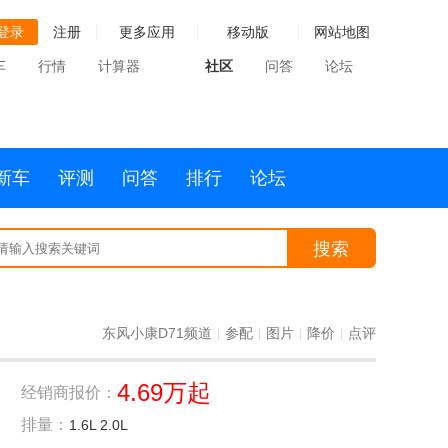
登录
注册
更多应用
移动版
网站地图
车
行情
计算器
社区
问答
论坛
新车
评测
问答
排行
论坛
搜索
东风小康D71频道
参配
图片
降价
点评
|
|
|
|
4.69万起
经销商报价：
排量：
1.6L 2.0L