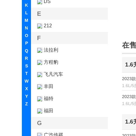
DS
K
L
E
M
212
N
O
F
P
在
法拉利
Q
R
方程豹
1.
S
T
飞凡汽车
2023款
W
1.6L/
丰田
X
Y
2023款
福特
1.6L/
Z
福田
1.
G
广汽传祺
2023款