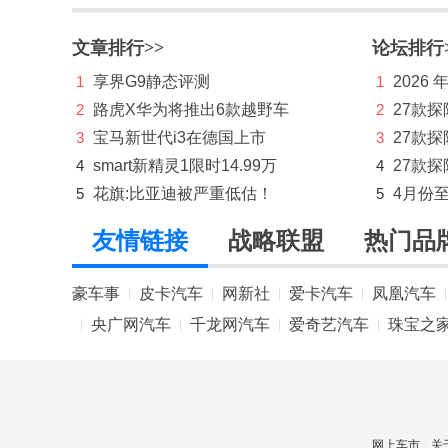
江南汽车
文章排行>>
论坛排行
捷豹
1
享界G9静态评测
1
2026
捷达
2
路虎X华为将推出6款越野车
2
27款
3
宝马新世代i3在德国上市
3
27款
捷尼赛思
4
smart新精灵1限时14.99万
4
27款探
捷途
5
花旗:比亚迪被严重低估！
5
4月份
极氪
友情链接
战略联盟
热门品
吉利
豪车事
皮卡汽车
网新社
爱卡汽车
凤凰汽车
|
|
|
|
|
吉利几何
央广网汽车
千龙网汽车
爱奇艺汽车
珠宝之
|
|
|
|
吉利银河
金杯
极石
网上车市
关