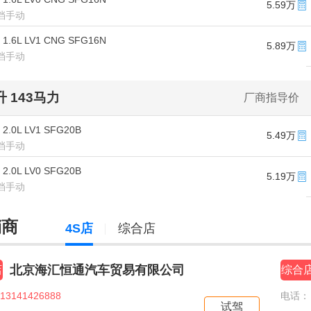
5.59万
5挡手动
 1.6L LV1 CNG SFG16N
5.89万
5挡手动
0升 143马力
厂商指导价
 2.0L LV1 SFG20B
5.49万
5挡手动
 2.0L LV0 SFG20B
5.19万
5挡手动
销商
4S店
综合店
北京海汇恒通汽车贸易有限公司
店
综合
13141426888
电话：
试驾