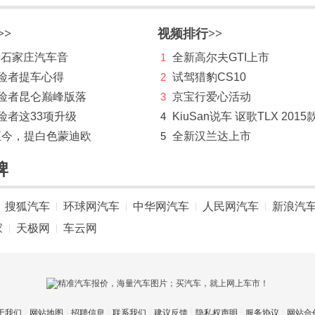
>>
视频排行>>
 年石家庄汽车音
1
全新高尔夫GTI上市
探险者提车心得
2
试驾猎豹CS10
探险者昆仑巅峰版落
3
京宝行爱心活动
险者这33项升级
4
KiuSan说车 讴歌TLX 2015
至今，提白色蒙迪欧
5
全新汉兰达上市
牌
搜狐汽车
环球网汽车
中华网汽车
人民网汽车
新浪汽
|
|
|
|
家
天极网
车云网
|
|
于我们
网站地图
招聘信息
联系我们
建议反馈
隐私权声明
服务协议
网站合