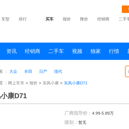
车型
排行
买车
报价
降价
经销商
二手
资讯
经销商
二手车
视频
独家
行情
索 ：
大众
丰田
日产
现代
置 ：
网上车市
>
报价
>
东风小康
>
东风小康D71
小康D71
厂商指导价：
4.99-5.89万
级别：
暂无