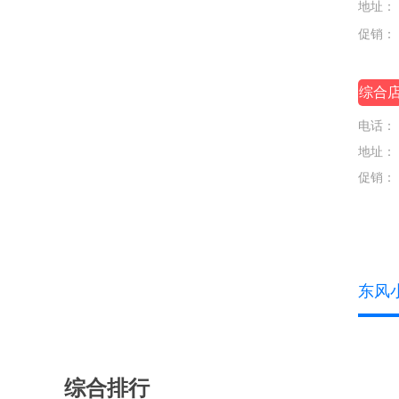
地址：
华为享界
促销：
华为智界
综合
华为尊界
电话：
I
地址：
iCar
促销：
J
Jeep
江淮汽车
东风
江淮钇为
江铃
江铃集团新能源
综合排行