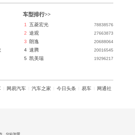
车型排行>>
1
五菱宏光
78838576
2
途观
27663873
3
朗逸
20688064
款
4
速腾
20016545
5
凯美瑞
19296217
车
网易汽车
汽车之家
今日头条
易车
网通社
|
|
|
|
|
作
分站加盟