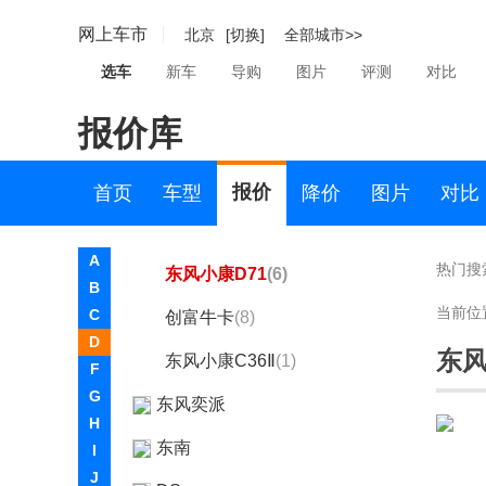
东风小康C72
(0)
网上车市
北京
[切换]
全部城市>>
东风小康C71
(2)
选车
新车
导购
图片
评测
对比
东风小康D72 PLUS
(6)
报价库
东风小康D71 PLUS
(6)
东风小康D72
(6)
报价
首页
车型
降价
图片
对比
东风小康EC36Ⅱ
(3)
A
热门搜
东风小康D71
(6)
B
当前位
C
创富牛卡
(8)
D
东风
东风小康C36Ⅱ
(1)
F
G
东风奕派
H
东南
I
J