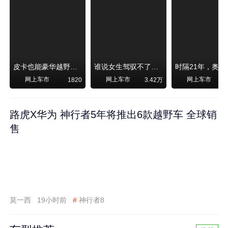
皮卡也能豪华越野！纵横F700上市，限时卖29.99万起
谁说女生驾驭不了大SUV？看我开问界M6驰骋坝上草原！
网上车市
网上车市
网上车市
1820
3.42万
路虎X华为 神行者5年将推出6款越野车 全球销
售
莫一西
19小时前
#
神行者8