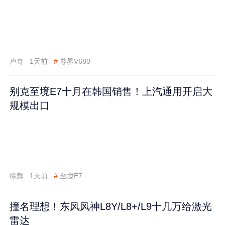
卢奇
1天前
#
尊界V680
别克至境E7十月在韩国销售！上汽通用开启大
规模出口
徐辉
1天前
#
至境E7
撞名理想！东风风神L8Y/L8+/L9十几万给激光
雷达