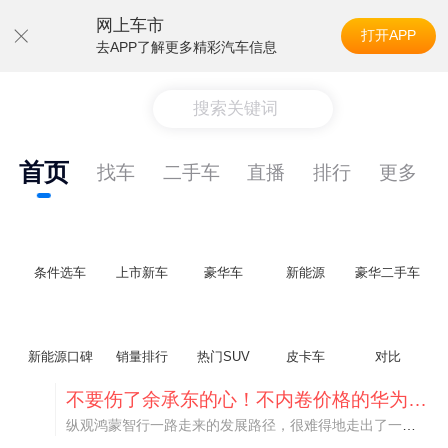
网上车市
打开APP
去APP了解更多精彩汽车信息
搜索关键词
首页
找车
二手车
直播
排行
更多
条件选车
上市新车
豪华车
新能源
豪华二手车
新能源口碑
销量排行
热门SUV
皮卡车
对比
不要伤了余承东的心！不内卷价格的华为，弥足珍贵！
纵观鸿蒙智行一路走来的发展路径，很难得地走出了一条和当下车市截然不同的道路：不靠降价走量、不参与低端价格厮杀，始终以技术迭代、架构创新、智能化体验升级、整车品质突破作为核心驱动力，稳步实现产品价值向上、品牌价格带稳步攀升。