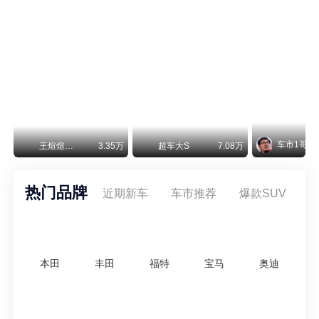
阿斯顿·马丁退出北京市场 三家门店全部关闭
曾在北京坐拥多家授权网点、稳居华北超豪华汽车市场重要一席的阿斯顿·马丁，如今彻底走完了在北京新车零售的全部征程。
车市1哥
王煊煊的爱车日记
3.35万
超车大S
7.08万
热门品牌
近期新车
车市推荐
爆款SUV
本田
丰田
福特
宝马
奥迪