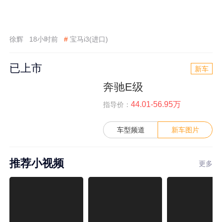
徐辉
18小时前
#
宝马i3(进口)
已上市
新车
奔驰E级
44.01-56.95万
指导价：
车型频道
新车图片
推荐小视频
更多