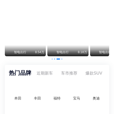
尊界V800 V680售价64.8-101.6万 1千万内最好的MPV
余承东刚刚把尊界V680和V800的正式售价亮出来了——64.8万起和76.6万起。对比预售时65-90万和80-120万的区间，起售价都往下调了一截，这个信号很明确：尊界想在百万级MPV市场尽快站稳脚跟。
通用CEO缺席签约 3年未踏足中国 释放反常信号
8月5日，上汽集团与通用汽车在上海完成上汽通用合资协议续约，合作周期一次性延长20年至2047年，这场关乎中美汽车标杆合资企业未来二十年走向的重磅签约仪式，备受全行业瞩目。
万
智电出行
8.54万
智电出行
8.18万
智电出行
热门品牌
近期新车
车市推荐
爆款SUV
本田
丰田
福特
宝马
奥迪