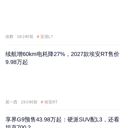
徐辉
18小时前
#
至境L7
续航增60km电耗降27%，2027款埃安RT售价
9.98万起
莫一西
19小时前
#
埃安RT
享界G9预售43.98万起：硬派SUV配L3，还看
坦克700？