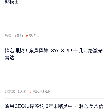
规模出口
徐辉
1天前
#
至境E7
撞名理想！东风风神L8Y/L8+/L9十几万给激光
雷达
师梦琼
1天前
#
东风风神L8Y
通用CEO缺席签约 3年未踏足中国 释放反常信