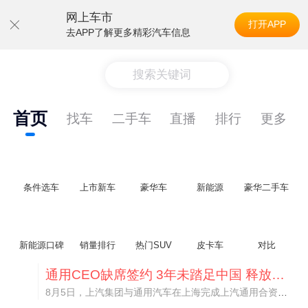
网上车市
打开APP
去APP了解更多精彩汽车信息
搜索关键词
首页
找车
二手车
直播
排行
更多
条件选车
上市新车
豪华车
新能源
豪华二手车
新能源口碑
销量排行
热门SUV
皮卡车
对比
通用CEO缺席签约 3年未踏足中国 释放反常信号
8月5日，上汽集团与通用汽车在上海完成上汽通用合资协议续约，合作周期一次性延长20年至2047年，这场关乎中美汽车标杆合资企业未来二十年走向的重磅签约仪式，备受全行业瞩目。