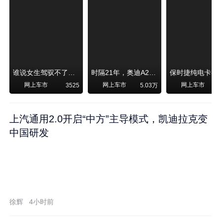
谁说女生驾驭不了大SUV？看我开问界M6驰骋坝上草原！
时隔21年，奥迪A2强势归来！
网上车市
网上车市
网上车市
3525
5.03万
1
上汽通用2.0开启“中方”主导模式，凯迪拉克变
中国研发
徐辉
4小时前