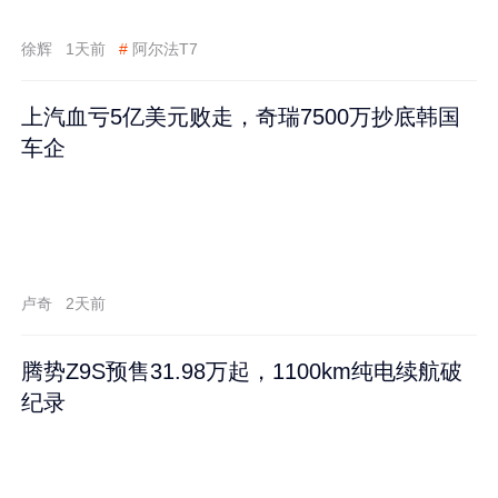
徐辉
1天前
#
阿尔法T7
上汽血亏5亿美元败走，奇瑞7500万抄底韩国
车企
卢奇
2天前
腾势Z9S预售31.98万起，1100km纯电续航破
纪录