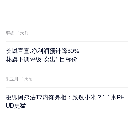
李超
1天前
长城官宣:净利润预计降69%
花旗下调评级“卖出” 目标价再
跌60%
朱玉川
1天前
极狐阿尔法T7内饰亮相：致敬小米？1.1米PH
UD更猛