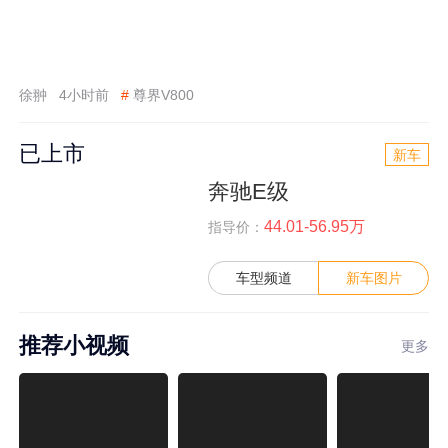
徐翀
4小时前
#
尊界V800
已上市
新车
奔驰E级
44.01-56.95万
指导价：
车型频道
新车图片
推荐小视频
更多