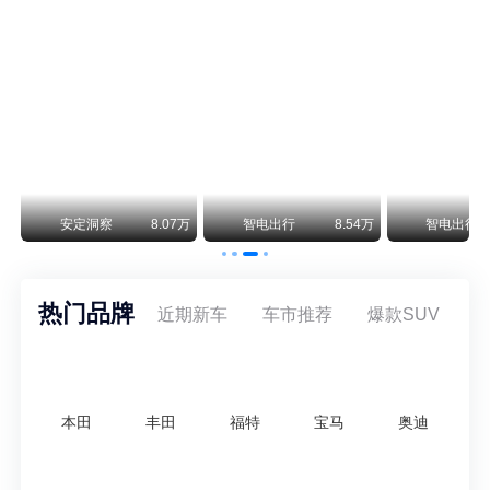
保时捷CEO证实：纯电718将复活！因为奥迪需要
保时捷新任CEO迈克尔·莱特斯最近接受德国《法兰克福汇报》采访，直接给纯电718项目吃了颗定心丸。之前外界传得沸沸扬扬，说这个项目可能推迟甚至取消，现在CEO亲自出面澄清：“关于电动718，我们已经得出结论，将会打造这款车型，因为这是经济上的最佳解决方案，也会是一款非常出色的汽车。”
阿维塔07L限时权益价21.99万起，张凌赫成首位车主
阿维塔07L今晚在杭州正式上市，全球品牌代言人张凌赫现场提车，成为这台车的第一位主人。三个版本：Elite纯电版22.99万，Max+后驱纯电版24.99万，Ultra三电机四驱版27.99万。
万
安定洞察
8.07万
智电出行
8.54万
智电出行
热门品牌
近期新车
车市推荐
爆款SUV
本田
丰田
福特
宝马
奥迪