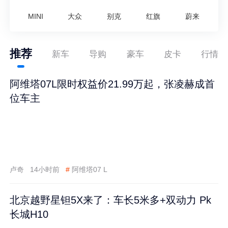
MINI
大众
别克
红旗
蔚来
推荐
新车
导购
豪车
皮卡
行情
阿维塔07L限时权益价21.99万起，张凌赫成首
位车主
卢奇
14小时前
#
阿维塔07 L
北京越野星钽5X来了：车长5米多+双动力 Pk
长城H10