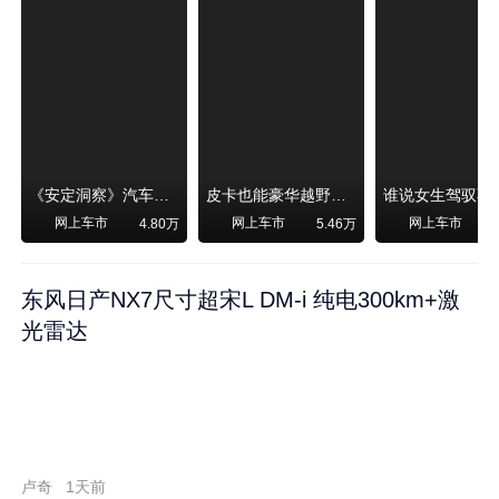
《安定洞察》汽车烧不烧油，和石油安全无关！
皮卡也能豪华越野！纵横F700上市，限时卖29.99万起
网上车市
网上车市
网上车市
4.80万
5.46万
东风日产NX7尺寸超宋L DM-i 纯电300km+激
光雷达
卢奇
1天前