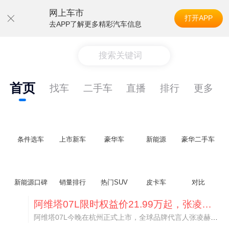
网上车市
打开APP
去APP了解更多精彩汽车信息
搜索关键词
首页
找车
二手车
直播
排行
更多
条件选车
上市新车
豪华车
新能源
豪华二手车
新能源口碑
销量排行
热门SUV
皮卡车
对比
阿维塔07L限时权益价21.99万起，张凌赫成首位车主
阿维塔07L今晚在杭州正式上市，全球品牌代言人张凌赫现场提车，成为这台车的第一位主人。三个版本：Elite纯电版22.99万，Max+后驱纯电版24.99万，Ultra三电机四驱版27.99万。