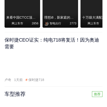
来看中国CTCC顶级赛事艾瑞泽8 pro赛车如何脱颖而出
理想i8，新家庭的刚需
网上车市
智电出行
网上车市
2856
2773
保时捷CEO证实：纯电718将复活！因为奥迪
需要
卢奇
1天前
#
保时捷718
车型推荐
推荐