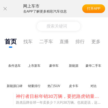
网上车市
打开APP
去APP了解更多精彩汽车信息
搜索关键词
首页
找车
二手车
直播
排行
更多
条件选车
上市新车
豪华车
新能源
豪华二手车
新能源口碑
销量排行
热门SUV
皮卡车
对比
神行者目标年销30万辆，要把路虎销量翻倍
路虎品牌全球一年卖多少？大约38万辆。也就是说，这个刚复活的新能源品牌，目标是干到路虎全球销量的八成。如果真能跑到30万辆，两者加起来就是68万辆——比现在路虎单独的数字，翻了接近一倍！说“再造一个路虎”，真不夸张。