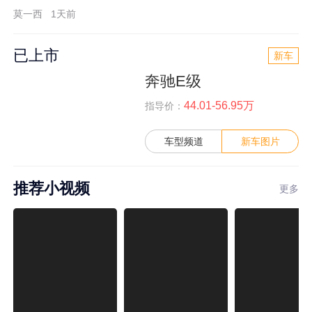
莫一西
1天前
已上市
新车
奔驰E级
44.01-56.95万
指导价：
车型频道
新车图片
推荐小视频
更多