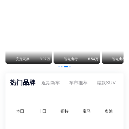
保时捷CEO证实：纯电718将复活！因为奥迪需要
保时捷新任CEO迈克尔·莱特斯最近接受德国《法兰克福汇报》采访，直接给纯电718项目吃了颗定心丸。之前外界传得沸沸扬扬，说这个项目可能推迟甚至取消，现在CEO亲自出面澄清：“关于电动718，我们已经得出结论，将会打造这款车型，因为这是经济上的最佳解决方案，也会是一款非常出色的汽车。”
神行者目标年销30万辆，要把路虎销量翻倍
路虎品牌全球一年卖多少？大约38万辆。也就是说，这个刚复活的新能源品牌，目标是干到路虎全球销量的八成。如果真能跑到30万辆，两者加起来就是68万辆——比现在路虎单独的数字，翻了接近一倍！说“再造一个路虎”，真不夸张。
万
安定洞察
8.07万
智电出行
8.54万
智电出行
热门品牌
近期新车
车市推荐
爆款SUV
本田
丰田
福特
宝马
奥迪