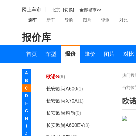
比亚迪
网上车市
北京
[切换]
全部城市>>
博速
选车
新车
导购
图片
评测
对比
C
报价库
长安凯程
长安欧尚
报价
首页
车型
降价
图片
对比
长安欧尚
A
热门搜
欧诺S
(9)
B
当前位
C
长安欧尚A600
(1)
D
欧诺
长安欧尚X70A
(1)
F
G
长安欧尚科尚
(0)
H
长安欧尚A600EV
(3)
I
J