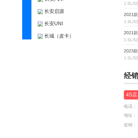
1.5L/
长安启源
2021
1.5L/
长安UNI
2021
长城（皮卡）
1.5L/
车驰汽车
2023
1.5L/
D
道朗格
经
大众
4S店
东风
电话：
东风风度
地址：
东风风光
促销：
东风风神