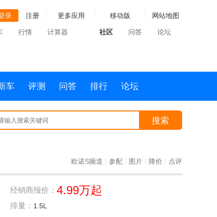
登录
注册
更多应用
移动版
网站地图
车
行情
计算器
社区
问答
论坛
新车
评测
问答
排行
论坛
搜索
欧诺S频道
参配
图片
降价
点评
|
|
|
|
4.99万起
经销商报价：
排量：
1.5L