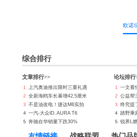
东风风行
东风富康
欧诺
东风纳米
东风瑞泰特
综合排行
东风小康
东风奕派
文章排行>>
论坛排行
东南
1
上汽奥迪推出限时三重礼遇
1
一文看懂
DS
2
全新海鸥车长暴增42.5厘米
2
公益帮
3
不是油改电！捷达M6实拍
3
终究提
E
4
一汽-大众ID. AURA T6
4
踏野乘
212
5
奔驰在华销量下跌30%
5
锐界L
F
友情链接
战略联盟
热门品