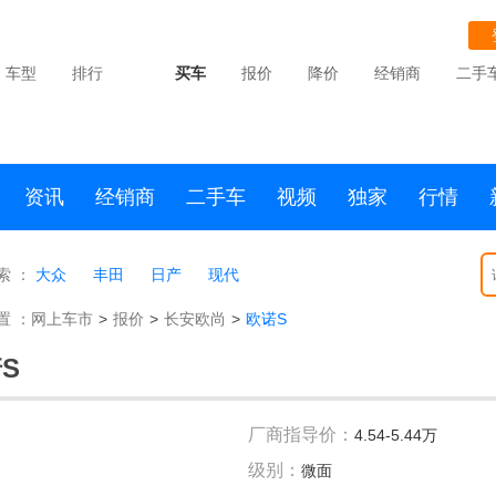
车型
排行
买车
报价
降价
经销商
二手
资讯
经销商
二手车
视频
独家
行情
索 ：
大众
丰田
日产
现代
置 ：
网上车市
>
报价
>
长安欧尚
>
欧诺S
S
厂商指导价：
4.54-5.44万
级别：
微面