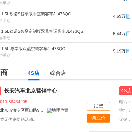
5挡手动
款 1.5L欧诺S智享版非空调客车JL473QG
4.69万
5挡手动
款 1.5L欧诺S智享定制版双蒸空调客车JL473QG
5.44万
5挡手动
款 1.5L 尊享版双蒸空调客车JL473QG
5.19万
5挡手动
销商
4S店
综合店
长安汽车北京营销中心
4S店
010-88434905
电话：
试驾
北京市海淀区巨山路9...
地址：
询底价
暂无优惠促销活动...
促销：