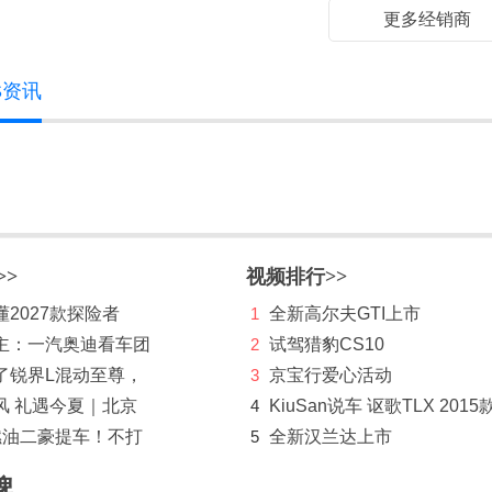
更多经销商
S资讯
>>
视频排行>>
2027款探险者
1
全新高尔夫GTI上市
主：一汽奥迪看车团
2
试驾猎豹CS10
了锐界L混动至尊，
3
京宝行爱心活动
风 礼遇今夏｜北京
4
KiuSan说车 讴歌TLX 2015
燃油二豪提车！不打
5
全新汉兰达上市
牌